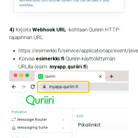
4)
Kirjoita
Webhook URL
-kohtaan Quriirin HTTP-
rajapinnan URL:
https://esimerkki.fi/service/applicationapi/event/{ev
Korvaa
esimerkki.fi
Quriirin käyttöliittymän
URLilla (esim.
myapp.quriiri.fi
)