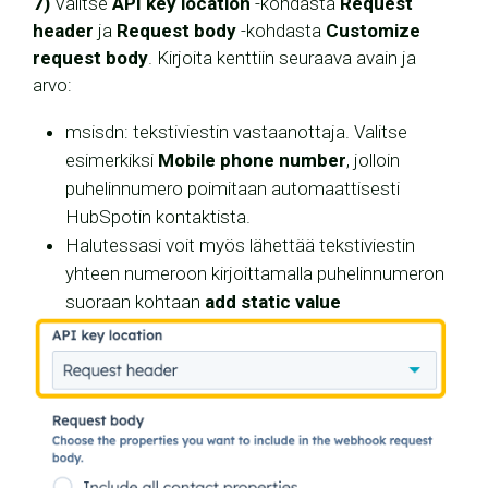
7)
Valitse
API key location
-kohdasta
Request
header
ja
Request body
-kohdasta
Customize
request body
.
Kirjoita kenttiin seuraava avain ja
arvo:
msisdn: tekstiviestin vastaanottaja. Valitse
esimerkiksi
Mobile phone number
, jolloin
puhelinnumero poimitaan automaattisesti
HubSpotin kontaktista.
Halutessasi voit myös lähettää tekstiviestin
yhteen numeroon kirjoittamalla puhelinnumeron
suoraan kohtaan
add static value