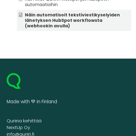
automaatioihin
Näin automatisoit tekstiviestikyselyiden
lähetyksen HubSpot workflowsta
(webhookin avulla)
Made with 💚 in Finland
Quriiria kehittää
NextUp Oy
info@quriiri.fi