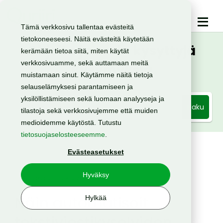
Tämä verkkosivu tallentaa evästeitä
tietokoneeseesi. Näitä evästeitä käytetään
Ohjeita ja usein kysyttyjä
kerämään tietoa siitä, miten käytät
verkkosivuamme, sekä auttamaan meitä
kysymyksiä
muistamaan sinut. Käytämme näitä tietoja
selauselämyksesi parantamiseen ja
yksilöllistämiseen sekä luomaan analyyseja ja
Haku
tilastoja sekä verkkosivujemme että muiden
medioidemme käytöstä. Tutustu
tietosuojaselosteeseemme
.
Evästeasetukset
Hyväksy
< Takaisin tukisivulle
Näin automatisoit
Hylkää
tekstiviestikyselyiden