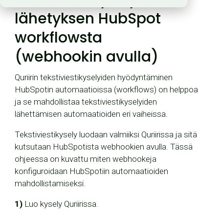
lähetyksen HubSpot
workflowsta
(webhookin avulla)
Quriirin tekstiviestikyselyiden hyödyntäminen
HubSpotin automaatioissa (workflows) on helppoa
ja se mahdollistaa tekstiviestikyselyiden
lähettämisen automaatioiden eri vaiheissa.
Tekstiviestikysely luodaan valmiiksi Quriirissa ja sitä
kutsutaan HubSpotista webhookien avulla. Tässä
ohjeessa on kuvattu miten webhookeja
konfiguroidaan HubSpotiin automaatioiden
mahdollistamiseksi.
1)
Luo kysely Quriirissa.