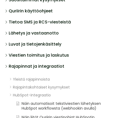
Quriirin käyttöohjeet
Tietoa SMS ja RCS-viesteistä
Lähetys ja vastaanotto
Luvat ja tietojenkäsittely
Viestien toimitus ja laskutus
Rajapinnat ja integraatiot
Yleistä rajapinnoista
Rajapintakohtaiset kysymykset
HubSpot-integraatio
Näin automatisoit tekstiviestien lähetyksen
HubSpot workflowsta (webhookin avulla)
Näin liität Quriirin viestipohjat HubSpotin