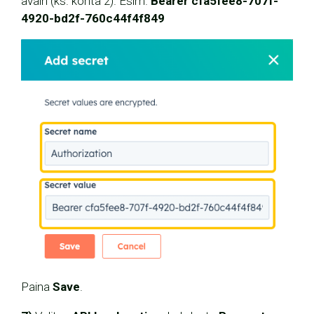
avain (ks. kohta 2). Esim.
Bearer cfa5fee8-707f-
4920-bd2f-760c44f4f849
Paina
Save
.