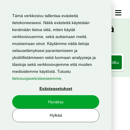
Tämä verkkosivu tallentaa evästeitä
tietokoneeseesi. Näitä evästeitä käytetään
Ohjeita ja usein kysyttyjä
kerämään tietoa siitä, miten käytät
verkkosivuamme, sekä auttamaan meitä
kysymyksiä
muistamaan sinut. Käytämme näitä tietoja
selauselämyksesi parantamiseen ja
yksilöllistämiseen sekä luomaan analyyseja ja
Haku
tilastoja sekä verkkosivujemme että muiden
medioidemme käytöstä. Tutustu
tietosuojaselosteeseemme
.
Evästeasetukset
Hyväksy
< Takaisin tukisivulle
Mitä lupia tarvitsen
Hylkää
tekstiviestien