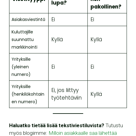
lupa?
pakollinen?
Ei
Ei
Asiakasviestintä
Kuluttajille
Kyllä
Kyllä
suunnattu
markkinointi
Yrityksille
Ei
Ei
(yleinen
numero)
Yrityksille
Ei, jos liittyy
Kyllä
(henkilökohtain
työtehtäviin
en numero)
Haluatko tietää lisää tekstiviestiluvista?
Tutustu
myös blogiimme:
Milloin asiakkaalle saa lähettää