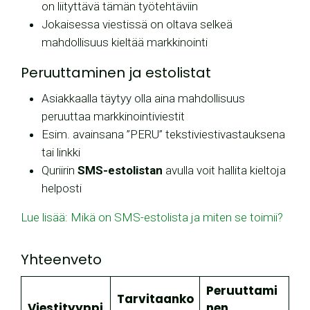
on liityttävä tämän työtehtäviin
Jokaisessa viestissä on oltava selkeä
mahdollisuus kieltää markkinointi
Peruuttaminen ja estolistat
Asiakkaalla täytyy olla aina mahdollisuus
peruuttaa markkinointiviestit
Esim. avainsana ”PERU” tekstiviestivastauksena
tai linkki
Quriirin
SMS-estolistan
avulla voit hallita kieltoja
helposti
Lue lisää: Mikä on SMS-estolista ja miten se toimii?
Yhteenveto
Peruuttami
Tarvitaanko
Viestityyppi
nen