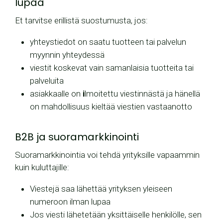
lupaa
Et tarvitse erillistä suostumusta, jos:
yhteystiedot on saatu tuotteen tai palvelun
myynnin yhteydessä
viestit koskevat vain samanlaisia tuotteita tai
palveluita
asiakkaalle on
i
lmoitettu viestinnästä ja hänellä
on mahdollisuus kieltää viestien vastaanotto
B2B ja suoramarkkinointi
Suoramarkkinointia voi tehdä yrityksille vapaammin
kuin kuluttajille:
Viestejä saa lähettää yrityksen yleiseen
numeroon ilman lupaa
Jos viesti lähetetään yksittäiselle henkilölle, sen