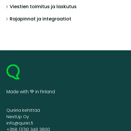
Viestien toimitus ja laskutus
Rajapinnat ja integraatiot
Made with 💚 in Finland
Quriiria kehittää
NextUp Oy
info@quriiri.fi
+358 (0)10 349 3800