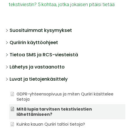
tekstiviestin? 5 kohtaa, jotka jokaisen pitäisi tietää
Suosituimmat kysymykset
Quriirin käyttöohjeet
Tietoa SMS ja RCS-viesteistä
Lähetys ja vastaanotto
Luvat ja tietojenkäsittely
GDPR-yhteensopivuus ja miten Quriiri käsittelee
tietoja
Mitä lupia tarvitsen tekstiviestien
lähettämiseen?
Kuinka kauan Quriiri taltioi tietoja?