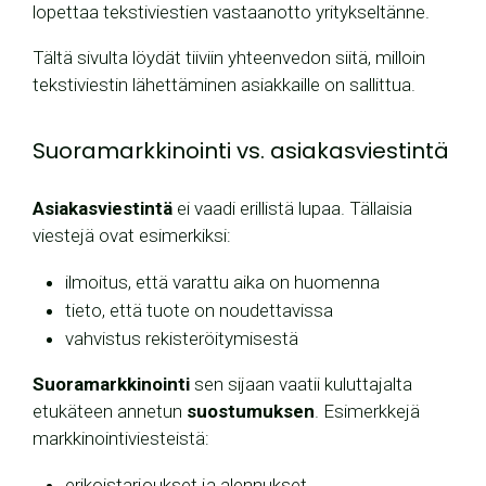
lopettaa tekstiviestien vastaanotto yritykseltänne.
Tältä sivulta löydät tiiviin yhteenvedon siitä, milloin
tekstiviestin lähettäminen asiakkaille on sallittua.
Suoramarkkinointi vs. asiakasviestintä
Asiakasviestintä
ei vaadi erillistä lupaa. Tällaisia
viestejä ovat esimerkiksi:
ilmoitus, että varattu aika on huomenna
tieto, että tuote on noudettavissa
vahvistus rekisteröitymisestä
Suoramarkkinointi
sen sijaan vaatii kuluttajalta
etukäteen annetun
suostumuksen
. Esimerkkejä
markkinointiviesteistä:
erikoistarjoukset ja alennukset