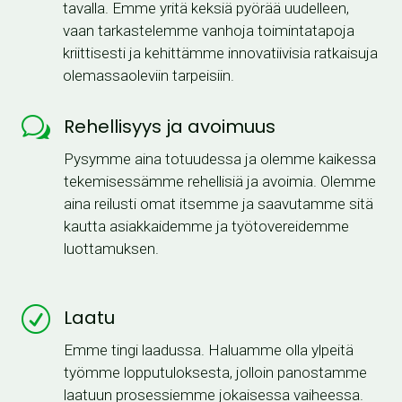
tavalla. Emme yritä keksiä pyörää uudelleen,
vaan tarkastelemme vanhoja toimintatapoja
kriittisesti ja kehittämme innovatiivisia ratkaisuja
olemassaoleviin tarpeisiin.
w
Rehellisyys ja avoimuus
Pysymme aina totuudessa ja olemme kaikessa
tekemisessämme rehellisiä ja avoimia. Olemme
aina reilusti omat itsemme ja saavutamme sitä
kautta asiakkaidemme ja työtovereidemme
luottamuksen.
R
Laatu
Emme tingi laadussa. Haluamme olla ylpeitä
työmme lopputuloksesta, jolloin panostamme
laatuun prosessiemme jokaisessa vaiheessa.