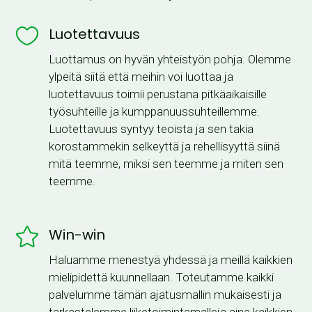

Luotettavuus
Luottamus on hyvän yhteistyön pohja. Olemme
ylpeitä siitä että meihin voi luottaa ja
luotettavuus toimii perustana pitkäaikaisille
työsuhteille ja kumppanuussuhteillemme.
Luotettavuus syntyy teoista ja sen takia
korostammekin selkeyttä ja rehellisyyttä siinä
mitä teemme, miksi sen teemme ja miten sen
teemme.

Win-win
Haluamme menestyä yhdessä ja meillä kaikkien
mielipidettä kuunnellaan. Toteutamme kaikki
palvelumme tämän ajatusmallin mukaisesti ja
tarkastelemme liiketoimintamalleja aina kaikkien