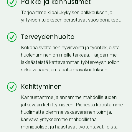
R
Palkka ja kannustimet
Tarjoamme kilpailukykyisen palkkauksen ja
yrityksen tulokseen perustuvat vuosibonukset.
R
Terveydenhuolto
Kokonaisvaltainen hyvinvointi ja työntekijöistä
huolehtiminen on meille tärkeää. Tarjoamme
lakisääteistä kattavamman työterveyshuollon
sekä vapaa-ajan tapaturmavakuutuksen.
R
Kehittyminen
Kannustamme ja annamme mahdollisuuden
jatkuvaan kehittymiseen. Pienestä koostamme
huolimatta olemme vakaavarainen toimija,
kasvava yrityksemme mahdollistaa
monipuoliset ja haastavat työtehtävät, joista