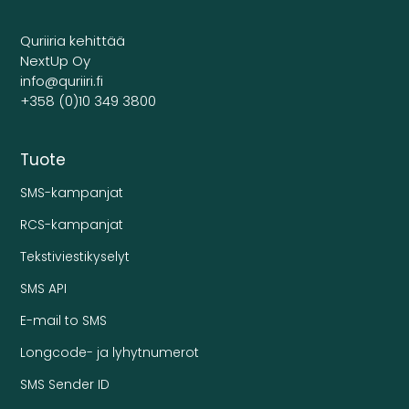
Quriiria kehittää
NextUp Oy
info@quriiri.fi
+358 (0)10 349 3800
Tuote
SMS-kampanjat
RCS-kampanjat
Tekstiviestikyselyt
SMS API
E-mail to SMS
Longcode- ja lyhytnumerot
SMS Sender ID