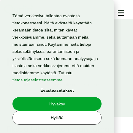
Tämä verkkosivu tallentaa evästeitä
tietokoneeseesi. Näitä evästeitä käytetään
kerämään tietoa siitä, miten käytät
verkkosivuamme, sekä auttamaan meitä
TYÖPAIKAT
muistamaan sinut. Käytämme näitä tietoja
selauselämyksesi parantamiseen ja
Meille töihin?
yksilöllistämiseen sekä luomaan analyyseja ja
tilastoja sekä verkkosivujemme että muiden
medioidemme käytöstä. Tutustu
tietosuojaselosteeseemme
.
Ota uusi askel urallasi ja tule meille töihin!
Evästeasetukset
Hyväksy
Hylkää
Fiksua tekemistä ilman turhaa