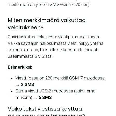
merkkimäärän yhdelle SMS-viestille 70:een).
Miten merkkimäärä vaikuttaa
veloitukseen?
Quriiri laskuttaa jokaisesta viestipalasta erikseen.
Vaikka käyttäjän näkökulmasta viesti näkyy yhtenä
kokonaisuutena, taustalla se koostuu teknisesti
useammasta SMS:stä.
Esimerkiksi:
Viesti, jossa on 280 merkkiä GSM-7-muodossa
→
2 SMS
Sama viesti UCS-2-muodossa (esim. emoji
mukana) →
5 SMS
Voiko tekstiviestissä käyttää