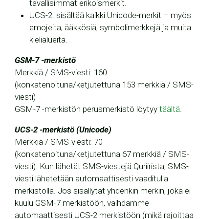
tavallisimmat erikoismerkit.
UCS-2: sisältää kaikki Unicode-merkit – myös
emojeita, ääkkösiä, symbolimerkkejä ja muita
kielialueita.
GSM-7 -merkistö
Merkkiä / SMS-viesti: 160
(konkatenoituna/ketjutettuna 153 merkkiä / SMS-
viesti)
GSM-7 -merkistön perusmerkistö löytyy
täältä
.
UCS-2 -merkistö (Unicode)
Merkkiä / SMS-viesti: 70
(konkatenoituna/ketjutettuna 67 merkkiä / SMS-
viesti). Kun lähetät SMS-viestejä Quriirista, SMS-
viesti lähetetään automaattisesti vaaditulla
merkistöllä. Jos sisällytät yhdenkin merkin, joka ei
kuulu GSM-7 merkistöön, vaihdamme
automaattisesti UCS-2 merkistöön (mikä rajoittaa