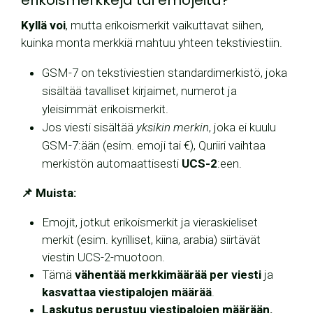
erikoismerkkejä tai emojeita?
Kyllä voi
, mutta erikoismerkit vaikuttavat siihen,
kuinka monta merkkiä mahtuu yhteen tekstiviestiin.
GSM-7 on tekstiviestien standardimerkistö, joka
sisältää tavalliset kirjaimet, numerot ja
yleisimmät erikoismerkit.
Jos viesti sisältää
yksikin merkin
, joka ei kuulu
GSM-7:ään (esim. emoji tai €), Quriiri vaihtaa
merkistön automaattisesti
UCS-2
:een.
📌
Muista:
Emojit, jotkut erikoismerkit ja vieraskieliset
merkit (esim. kyrilliset, kiina, arabia) siirtävät
viestin UCS-2-muotoon.
Tämä
vähentää merkkimäärää per viesti
ja
kasvattaa viestipalojen määrää
.
Laskutus perustuu viestipalojen määrään.