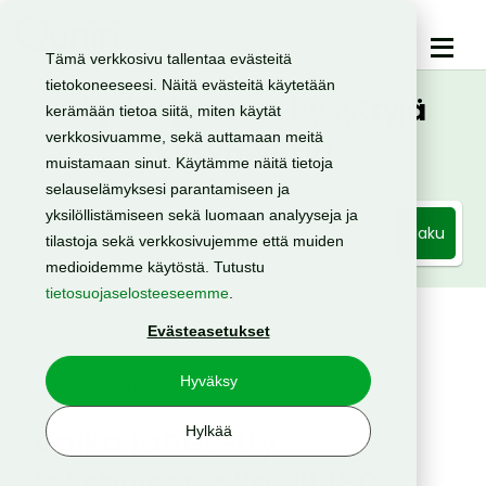
Tämä verkkosivu tallentaa evästeitä
tietokoneeseesi. Näitä evästeitä käytetään
Ohjeita ja usein kysyttyjä
kerämään tietoa siitä, miten käytät
verkkosivuamme, sekä auttamaan meitä
kysymyksiä
muistamaan sinut. Käytämme näitä tietoja
selauselämyksesi parantamiseen ja
yksilöllistämiseen sekä luomaan analyyseja ja
Haku
tilastoja sekä verkkosivujemme että muiden
medioidemme käytöstä. Tutustu
tietosuojaselosteeseemme
.
Evästeasetukset
Hyväksy
< Takaisin tukisivulle
Voiko lähetetty
Hylkää
tekstiviesti olla yli 160