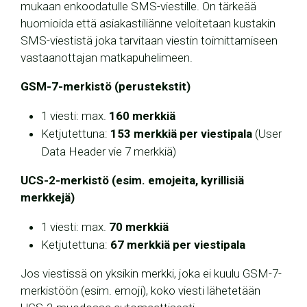
mukaan enkoodatulle SMS-viestille. On tärkeää
huomioida että asiakastiliänne veloitetaan kustakin
SMS-viestistä joka tarvitaan viestin toimittamiseen
vastaanottajan matkapuhelimeen.
GSM-7-merkistö (perustekstit)
1 viesti: max.
160 merkkiä
Ketjutettuna:
153 merkkiä per viestipala
(User
Data Header vie 7 merkkiä)
UCS-2-merkistö (esim. emojeita, kyrillisiä
merkkejä)
1 viesti: max.
70 merkkiä
Ketjutettuna:
67 merkkiä per viestipala
Jos viestissä on yksikin merkki, joka ei kuulu GSM-7-
merkistöön (esim. emoji), koko viesti lähetetään