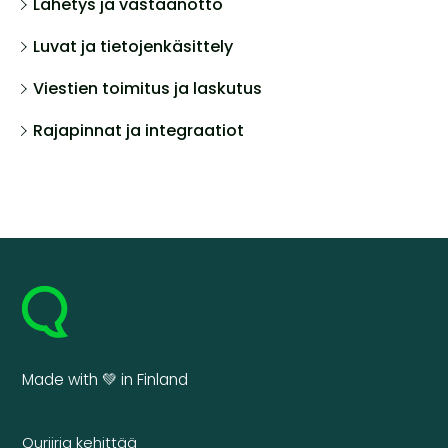
Lähetys ja vastaanotto
Luvat ja tietojenkäsittely
Viestien toimitus ja laskutus
Rajapinnat ja integraatiot
Made with 💚 in Finland
Quriiria kehittää