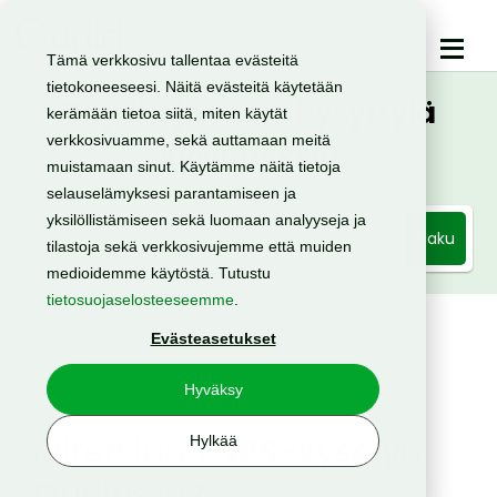
Tämä verkkosivu tallentaa evästeitä
tietokoneeseesi. Näitä evästeitä käytetään
Ohjeita ja usein kysyttyjä
kerämään tietoa siitä, miten käytät
verkkosivuamme, sekä auttamaan meitä
kysymyksiä
muistamaan sinut. Käytämme näitä tietoja
selauselämyksesi parantamiseen ja
yksilöllistämiseen sekä luomaan analyyseja ja
Haku
tilastoja sekä verkkosivujemme että muiden
medioidemme käytöstä. Tutustu
tietosuojaselosteeseemme
.
Evästeasetukset
Hyväksy
< Takaisin tukisivulle
Miten luon NPS-kyselyn
Hylkää
Quriirissa?