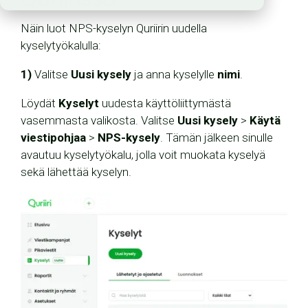
Näin luot NPS-kyselyn Quriirin uudella
kyselytyökalulla:
1)
Valitse
Uusi kysely
ja anna kyselylle
nimi
.
Löydät
Kyselyt
uudesta käyttöliittymästä
vasemmasta valikosta. Valitse
Uusi kysely
>
Käytä
viestipohjaa
>
NPS-kysely
. Tämän jälkeen sinulle
avautuu kyselytyökalu, jolla voit muokata kyselyä
sekä lähettää kyselyn.