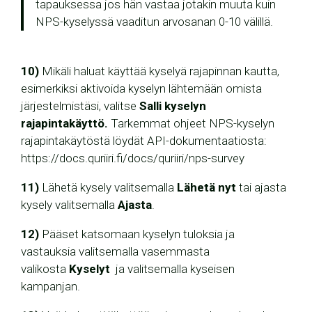
tapauksessa jos hän vastaa jotakin muuta kuin
NPS-kyselyssä vaaditun arvosanan 0-10 välillä.
10)
Mikäli haluat käyttää kyselyä rajapinnan kautta,
esimerkiksi aktivoida kyselyn lähtemään omista
järjestelmistäsi, valitse
Salli kyselyn
rajapintakäyttö.
Tarkemmat ohjeet NPS-kyselyn
rajapintakäytöstä löydät API-dokumentaatiosta:
https://docs.quriiri.fi/docs/quriiri/nps-survey
11)
Lähetä kysely valitsemalla
Lähetä nyt
tai ajasta
kysely valitsemalla
Ajasta
.
12)
Pääset katsomaan kyselyn tuloksia ja
vastauksia valitsemalla vasemmasta
valikosta
Kyselyt
ja valitsemalla kyseisen
kampanjan.