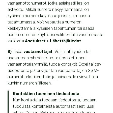
vastaanottonumerot, jotka asiakastilillesi on
aktivoitu. Mikäli numero näkyy harmaana, on
kyseinen numero käytössä jossakin muussa
tapahtumassa. Voit vapauttaa numeron
keskeyttämällä kyseisen tapahtuman tai saada
uuden numeron käyttöösi valitsemalla vasemmasta
valikosta
Asetukset
>
Lähettäjätiedot
.
8)
Lisää
vastaanottajat
. Voit lisätä yhden tai
useamman ryhmän listasta (jos olet luonut
vastaanottajaryhmiä), tuoda kontaktit Excel tai csv -
tiedostosta ja/tai kirjoittaa vastaanottajien GSM-
numerot tekstikenttään ja painamalla rivinvaihtoa
kunkin numeron jälkeen.
Kontaktien tuominen tiedostosta
Kun kontakteja tuodaan tiedostosta, luodaan
tuoduista kontakteista automaattisesti uusi
ryhmä Quriiriin. Ryhmän nimeksi tulee tuodun