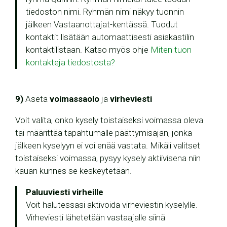
tiedoston nimi. Ryhmän nimi näkyy tuonnin
jälkeen Vastaanottajat-kentässä. Tuodut
kontaktit lisätään automaattisesti asiakastilin
kontaktilistaan. Katso myös ohje
Miten tuon
kontakteja tiedostosta?
9)
Aseta
voimassaolo
ja
virheviesti
Voit valita, onko kysely toistaiseksi voimassa oleva
tai määrittää tapahtumalle päättymisajan, jonka
jälkeen kyselyyn ei voi enää vastata. Mikäli valitset
toistaiseksi voimassa, pysyy kysely aktiivisena niin
kauan kunnes se keskeytetään.
Paluuviesti virheille
Voit halutessasi aktivoida virheviestin kyselylle.
Virheviesti lähetetään vastaajalle siinä