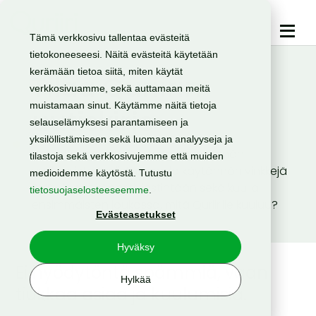
Tämä verkkosivu tallentaa evästeitä
tietokoneeseesi. Näitä evästeitä käytetään
kerämään tietoa siitä, miten käytät
Tilaa Quriirin
verkkosivuamme, sekä auttamaan meitä
muistamaan sinut. Käytämme näitä tietoja
uutiskirje
selauselämyksesi parantamiseen ja
yksilöllistämiseen sekä luomaan analyyseja ja
Haluatko pysyä ajan tasalla viestinnän
tilastoja sekä verkkosivujemme että muiden
uusimmista tuulista, saada käytännön vinkkejä
medioidemme käytöstä. Tutustu
SMS- ja sähköpostiviestintään sekä kuulla
tietosuojaselosteeseemme
.
ensimmäisten joukossa, mitä Quriirille kuuluu?
Evästeasetukset
Hyväksy
Ei hyödytöntä spämmiä, vaan
Hylkää
tiukkaa asiaa ja kuulumisia
.