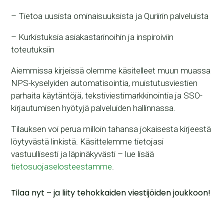
– Tietoa uusista ominaisuuksista ja Quriirin palveluista
– Kurkistuksia asiakastarinoihin ja inspiroiviin
toteutuksiin
Aiemmissa kirjeissä olemme käsitelleet muun muassa
NPS-kyselyiden automatisointia, muistutusviestien
parhaita käytäntöjä, tekstiviestimarkkinointia ja SSO-
kirjautumisen hyötyjä palveluiden hallinnassa.
Tilauksen voi perua milloin tahansa jokaisesta kirjeestä
löytyvästä linkistä. Käsittelemme tietojasi
vastuullisesti ja läpinäkyvästi – lue lisää
tietosuojaselosteestamme
.
Tilaa nyt – ja liity tehokkaiden viestijöiden joukkoon!