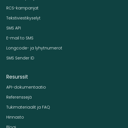
RCS-kampanjat
Tekstiviestikyselyt
SMS API
E-mail to SMS
Longcode- ja lyhytnumerot
SMS Sender ID
Resurssit
API-dokumentaatio
Referenssejä
Tukimateriaalit ja FAQ
Hinnasto
Blogi