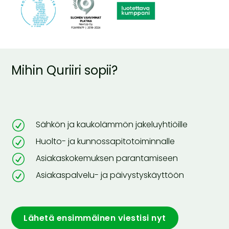
Mihin Quriiri sopii?
R
Sähkön ja kaukolämmön jakeluyhtiöille
R
Huolto- ja kunnossapitotoiminnalle
R
Asiakaskokemuksen parantamiseen
R
Asiakaspalvelu- ja päivystyskäyttöön
Lähetä ensimmäinen viestisi nyt