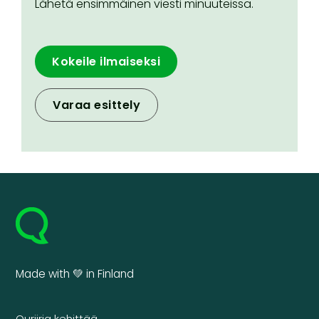
Lähetä ensimmäinen viesti minuuteissa.
Kokeile ilmaiseksi
Varaa esittely
Made with 💚 in Finland
Quriiria kehittää