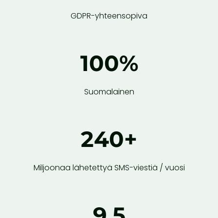
GDPR-yhteensopiva
100
%
Suomalainen
240+
Miljoonaa lähetettyä SMS-viestiä / vuosi
9.5