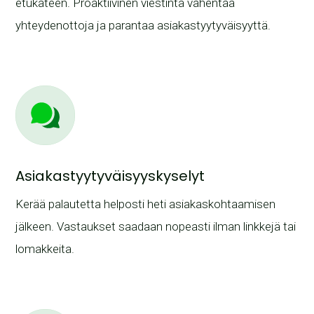
etukäteen. Proaktiivinen viestintä vähentää
yhteydenottoja ja parantaa asiakastyytyväisyyttä.
Asiakastyytyväisyyskyselyt
Kerää palautetta helposti heti asiakaskohtaamisen
jälkeen. Vastaukset saadaan nopeasti ilman linkkejä tai
lomakkeita.