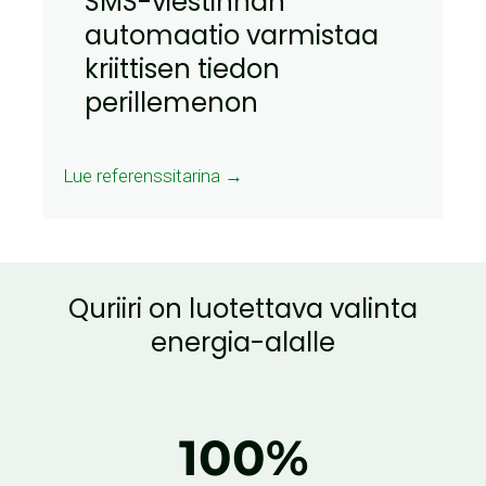
SMS-viestinnän
automaatio varmistaa
kriittisen tiedon
perillemenon
Lue referenssitarina →
Quriiri on luotettava valinta
energia-alalle
100
%