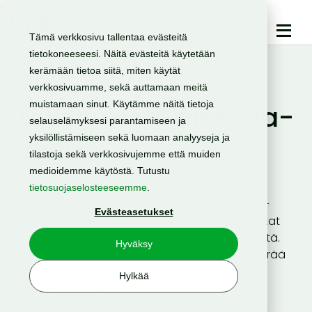
Tämä verkkosivu tallentaa evästeitä
tietokoneeseesi. Näitä evästeitä käytetään
TOIMIALAT | ENERGIA
kerämään tietoa siitä, miten käytät
verkkosivuamme, sekä auttamaan meitä
muistamaan sinut. Käytämme näitä tietoja
Tekstiviestit energia-
selauselämyksesi parantamiseen ja
yksilöllistämiseen sekä luomaan analyyseja ja
alalle
tilastoja sekä verkkosivujemme että muiden
medioidemme käytöstä. Tutustu
tietosuojaselosteeseemme
.
Tiedota, kysy palautetta ja hoida sopimukset –
Evästeasetukset
varmasti ja reaaliaikaisesti. Quriirin avulla tavoitat
ihmiset nopeasti silloin, kun viestillä on merkitystä.
Hyväksy
Ilmoita katkoksista, lähetä huoltotiedotteita, kerää
asiakaspalautetta tai vahvista sopimuksia –
Hylkää
tekstiviesti toimii.