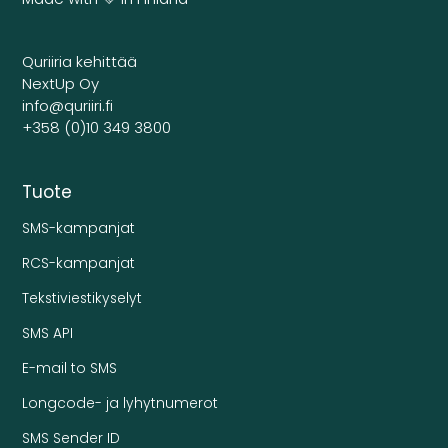
Quriiria kehittää
NextUp Oy
info@quriiri.fi
+358 (0)10 349 3800
Tuote
SMS-kampanjat
RCS-kampanjat
Tekstiviestikyselyt
SMS API
E-mail to SMS
Longcode- ja lyhytnumerot
SMS Sender ID