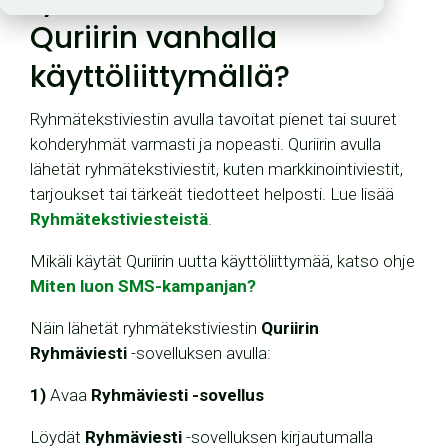
Quriirin vanhalla
käyttöliittymällä?
Ryhmätekstiviestin avulla tavoitat pienet tai suuret
kohderyhmät varmasti ja nopeasti. Quriirin avulla
lähetät ryhmätekstiviestit, kuten markkinointiviestit,
tarjoukset tai tärkeät tiedotteet helposti. Lue lisää
Ryhmätekstiviesteistä
.
Mikäli käytät Quriirin uutta käyttöliittymää, katso ohje
Miten luon SMS-kampanjan?
Näin lähetät ryhmätekstiviestin
Quriirin
Ryhmäviesti
-sovelluksen avulla:
1)
Avaa
Ryhmäviesti -sovellus
Löydät
Ryhmäviesti
-sovelluksen kirjautumalla