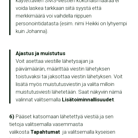
käytettävien SMS-viestien kokonaismäärää ei
voida laskea tarkkaan siitä syystä että
merkkimäärä voi vaihdella riippuen
personointidatasta (esim. nimi Heikki on lyhyempi
kuin Johanna).
Ajastus ja muistutus
Voit asettaa viestille lähetysajan ja
päivämäärän, määrittää viestin lähetyksen
toistuvaksi tai jaksottaa viestin lähetyksen. Voit
lisätä myös muistutusviestin ja valita milloin
muistutusviesti lähetetään. Saat näkyviin nämä
valinnat valitsemalla
Lisätoiminnallisuudet
.
6)
Pääset katsomaan lähetettyä viestiä ja sen
tietoja valitsemalla vasemmasta
valikosta
Tapahtumat
ja valitsemalla kyseisen