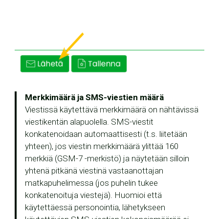
Merkkimäärä ja SMS-viestien määrä
Viestissä käytettävä merkkimäärä on nähtävissä
viestikentän alapuolella. SMS-viestit
konkatenoidaan automaattisesti (t.s. liitetään
yhteen), jos viestin merkkimäärä ylittää 160
merkkiä (GSM-7 -merkistö) ja näytetään silloin
yhtenä pitkänä viestinä vastaanottajan
matkapuhelimessa (jos puhelin tukee
konkatenoituja viestejä). Huomioi että
käytettäessä personointia, lähetykseen