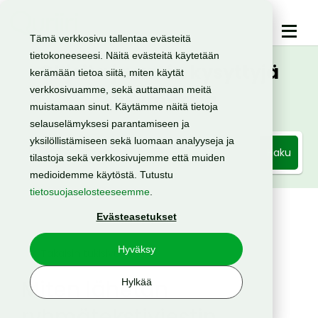
Tämä verkkosivu tallentaa evästeitä
tietokoneeseesi. Näitä evästeitä käytetään
Ohjeita ja usein kysyttyjä
kerämään tietoa siitä, miten käytät
verkkosivuamme, sekä auttamaan meitä
kysymyksiä
muistamaan sinut. Käytämme näitä tietoja
selauselämyksesi parantamiseen ja
yksilöllistämiseen sekä luomaan analyyseja ja
Haku
tilastoja sekä verkkosivujemme että muiden
medioidemme käytöstä. Tutustu
tietosuojaselosteeseemme
.
Evästeasetukset
Hyväksy
< Takaisin tukisivulle
Miten lähetän
Hylkää
ryhmätekstiviestin