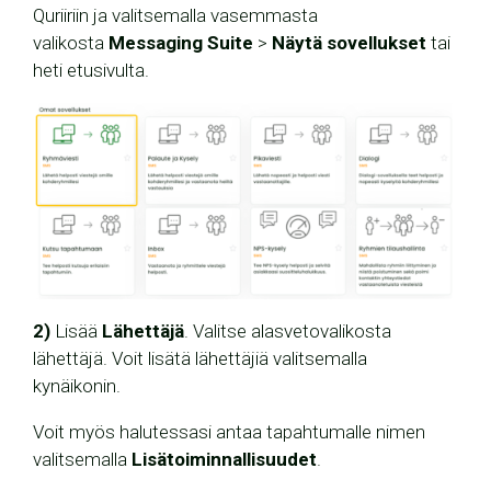
Quriiriin ja valitsemalla vasemmasta
valikosta
Messaging Suite
>
Näytä sovellukset
tai
heti etusivulta.
2)
Lisää
Lähettäjä
. Valitse alasvetovalikosta
lähettäjä. Voit lisätä lähettäjiä valitsemalla
kynäikonin.
Voit myös halutessasi antaa tapahtumalle nimen
valitsemalla
Lisätoiminnallisuudet
.