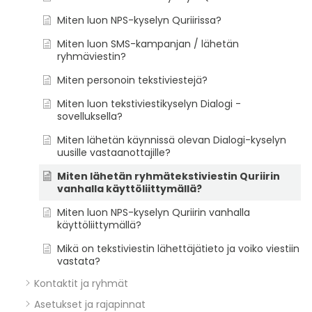
Miten luon NPS-kyselyn Quriirissa?
Miten luon SMS-kampanjan / lähetän
ryhmäviestin?
Miten personoin tekstiviestejä?
Miten luon tekstiviestikyselyn Dialogi -
sovelluksella?
Miten lähetän käynnissä olevan Dialogi-kyselyn
uusille vastaanottajille?
Miten lähetän ryhmätekstiviestin Quriirin
vanhalla käyttöliittymällä?
Miten luon NPS-kyselyn Quriirin vanhalla
käyttöliittymällä?
Mikä on tekstiviestin lähettäjätieto ja voiko viestiin
vastata?
Kontaktit ja ryhmät
Asetukset ja rajapinnat