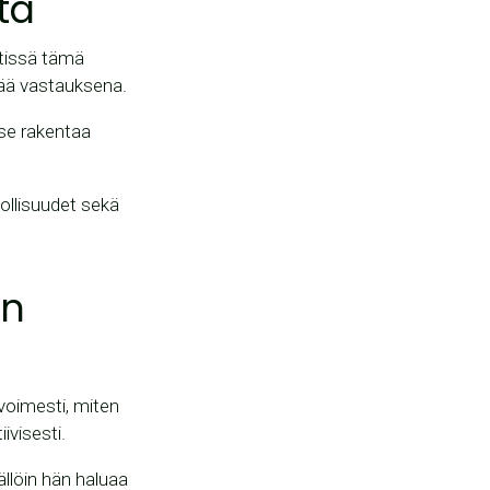
tä
stissä tämä
tää vastauksena.
 se rakentaa
hdollisuudet sekä
en
voimesti, miten
ivisesti.
ällöin hän haluaa