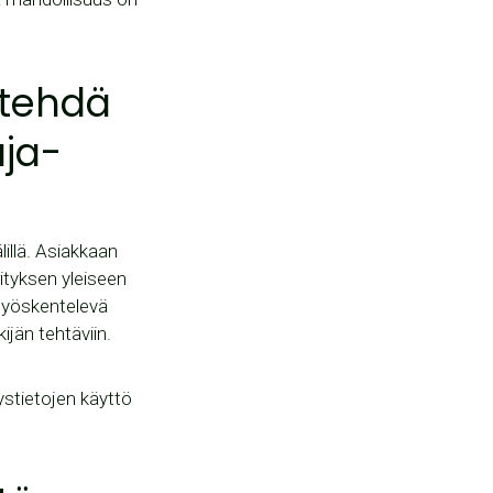
 tehdä
aja-
lillä. Asiakkaan
rityksen yleiseen
 työskentelevä
kijän tehtäviin.
ystietojen käyttö