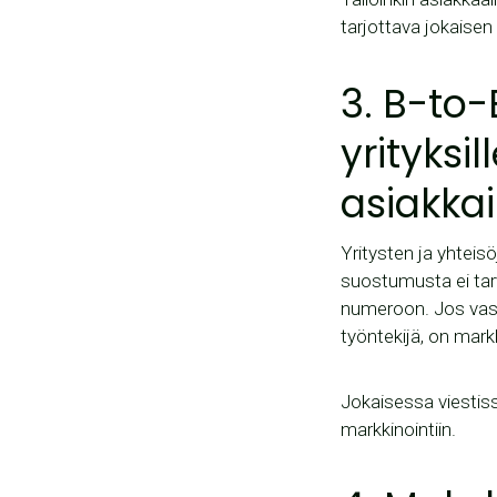
tarjottava jokaisen
3. B-to
yrityksi
asiakkai
Yritysten ja yhteisö
suostumusta ei tarvi
numeroon. Jos vast
työntekijä, on markk
Jokaisessa viestiss
markkinointiin.