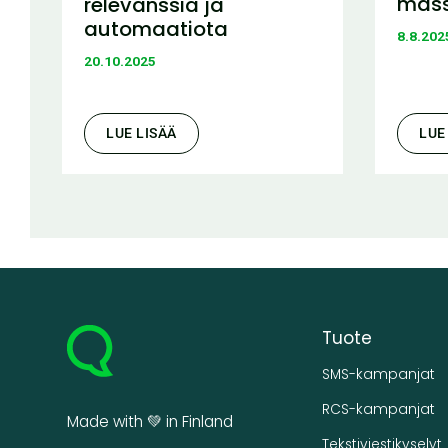
mas
relevanssia ja
automaatiota
8.8.202
20.10.2025
LUE LISÄÄ
LUE
Tuote
SMS-kampanjat
RCS-kampanjat
Made with 💚 in Finland
Tekstiviestikyselyt