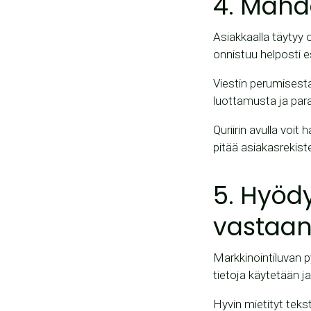
4. Mahdo
Asiakkaalla täytyy 
onnistuu helposti e
Viestin perumisesta
luottamusta ja pa
Quriirin avulla voit
pitää asiakasrekiste
5. Hyödy
vastaan
Markkinointiluvan 
tietoja käytetään ja 
Hyvin mietityt tekst