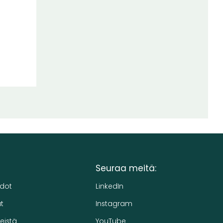
Seuraa meitä:
edot
LinkedIn
t
Instagram
eistä
YouTube