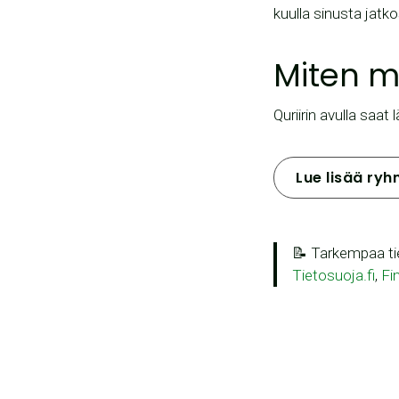
kuulla sinusta jatk
Miten m
Quriirin avulla saat
Lue lisää ryh
📝 Tarkempaa tie
Tietosuoja.fi
,
Fin