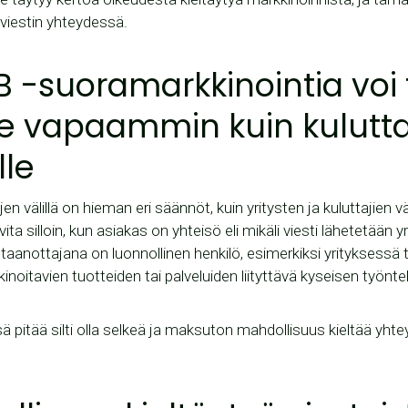
 viestin yhteydessä.
-B -suoramarkkinointia voi
lle vapaammin kuin kulutt
lle
jen välillä on hieman eri säännöt, kuin yritysten ja kuluttajien vä
ta silloin, kun asiakas on yhteisö eli mikäli viesti lähetetään y
aanottajana on luonnollinen henkilö, esimerkiksi yrityksessä
inoitavien tuotteiden tai palveluiden liityttävä kyseisen työnte
ä pitää silti olla selkeä ja maksuton mahdollisuus kieltää yhte