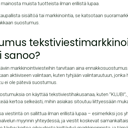
tää mainosta muista tuotteista ilman erillistä lupaa.
 kaupallista sisältöä tai markkinointia, se katsotaan suoramarkk
siakkaan suostumus.
umus tekstiviestimarkkinoi
ki sanoo?
ttäviin markkinointiviesteihin tarvitaan aina ennakkosuostum
aan aktiiviseen valintaan, kuten tyhjään valintaruutuun, jonka h
uutu ei ole pätevä suostumus.
ostumuksia on käyttää tekstiviestihakusanaa, kuten ”KLUBI”, jol
ärkeää kertoa selkeästi, mihin asiakas sitoutuu liittyessään muk
 viestintä on sallittua ilman erillistä lupaa – esimerkiksi jos 
palvelun myynnin yhteydessä, ja viestit koskevat samankaltaisi
lle täytyy kertoa oikeudesta kieltäytyä markkinoinnista, ja tä