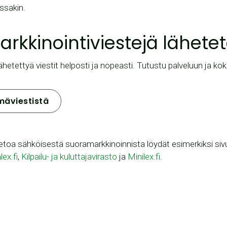
ossakin.
arkkinointiviestejä lähete
 lähetettyä viestit helposti ja nopeasti. Tutustu palveluun ja kok
mäviestistä
toa sähköisestä suoramarkkinoinnista löydät esimerkiksi sivu
lex.fi
,
Kilpailu- ja kuluttajavirasto
ja
Minilex.fi
.