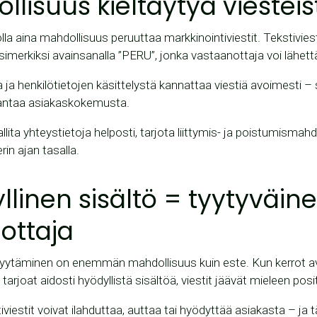
llisuus kieltäytyä viesteis
olla aina mahdollisuus peruuttaa markkinointiviestit. Tekstivie
simerkiksi avainsanalla ”PERU”, jonka vastaanottaja voi lähet
 ja henkilötietojen käsittelystä kannattaa viestiä avoimesti –
rantaa asiakaskokemusta.
 hallita yhteystietoja helposti, tarjota liittymis- ja poistumisma
rin ajan tasalla.
llinen sisältö = tyytyväin
ottaja
pyytäminen on enemmän mahdollisuus kuin este. Kun kerrot a
tarjoat aidosti hyödyllistä sisältöä, viestit jäävät mieleen positi
iviestit voivat ilahduttaa, auttaa tai hyödyttää asiakasta – ja t