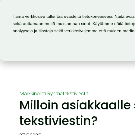
Lähettäjätunnuksen luvitus ja suojaus →
Tämä verkkosivu tallentaa evästeitä tietokoneeseesi. Näitä eväs
sekä auttamaan meitä muistamaan sinut. Käytämme näitä tietoja
Tuote
Mahdollisuudet
analyyseja ja tilastoja sekä verkkosivujemme että muiden medi
Markkinointi
Ryhmätekstiviestit
Milloin asiakkaalle
tekstiviestin?