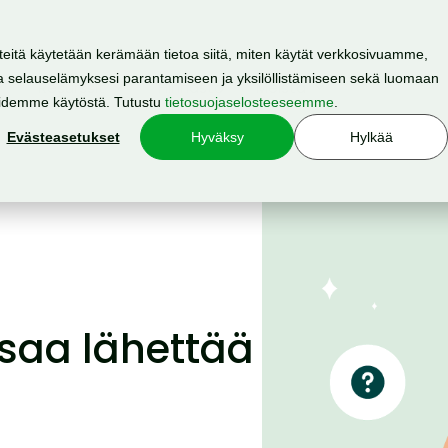
teitä käytetään kerämään tietoa siitä, miten käytät verkkosivuamme,
 selauselämyksesi parantamiseen ja yksilöllistämiseen sekä luomaan
Resurssit
Hinnasto
Meistä
oidemme käytöstä. Tutustu
tietosuojaselosteeseemme
.
Evästeasetukset
Hyväksy
Hylkää
 saa lähettää