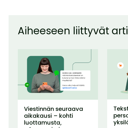
Aiheeseen liittyvät arti
Tekst
Viestinnän seuraava
perso
aikakausi – kohti
yksil
luottamusta,