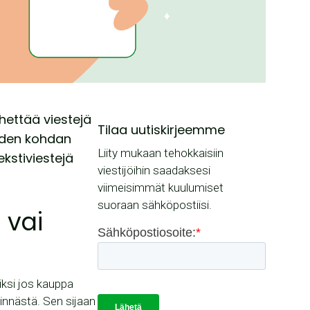
ähettää viestejä
Tilaa uutiskirjeemme
iiden kohdan
Liity mukaan tehokkaisiin
kstiviestejä
viestijöihin saadaksesi
viimeisimmät kuulumiset
suoraan sähköpostiisi.
 vai
iksi jos kauppa
tinnästä. Sen sijaan