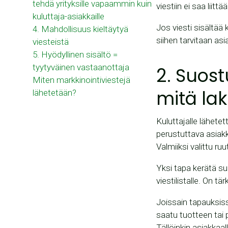
tehdä yrityksille vapaammin kuin
viestiin ei saa liit
kuluttaja-asiakkaille
Jos viesti sisältää
4. Mahdollisuus kieltäytyä
siihen tarvitaan a
viesteistä
5. Hyödyllinen sisältö =
tyytyväinen vastaanottaja
2. Suost
Miten markkinointiviestejä
mitä la
lähetetään?
Kuluttajalle lähete
perustuttava asiakk
Valmiiksi valittu r
Yksi tapa kerätä su
viestilistalle. On t
Joissain tapauksissa
saatu tuotteen tai 
Tällöinkin asiakkaa