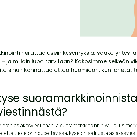
kinointi herättää usein kysymyksiä: saako yritys l
 – ja milloin lupa tarvitaan? Kokosimme selkeän v
itä sinun kannattaa ottaa huomioon, kun lähetät te
kyse suoramarkkinoinnista
viestinnästä?
eron asiakasviestinnän ja suoramarkkinoinnin välillä. Esimerk
le, että tuote on noudettavissa, kyse on sallitusta asiakasvies