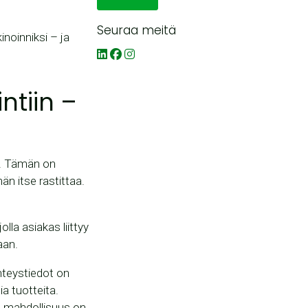
Seuraa meitä
inoinniksi – ja
ntiin –
us. Tämän on
än itse rastittaa.
la asiakas liittyy
aan.
yhteystiedot on
a tuotteita.
mä mahdollisuus on