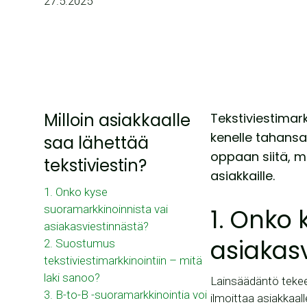
27.5.2025
Milloin asiakkaalle
Tekstiviestimark
kenelle tahansa
saa lähettää
oppaan siitä, m
tekstiviestin?
asiakkaille.
1. Onko kyse
suoramarkkinoinnista vai
1. Onko 
asiakasviestinnästä?
asiakas
2. Suostumus
tekstiviestimarkkinointiin – mitä
laki sanoo?
Lainsäädäntö tekee 
3. B-to-B -suoramarkkinointia voi
ilmoittaa asiakkaal