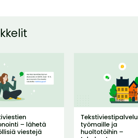
kkelit
iviestien
Tekstiviestipalvel
nointi – lähetä
työmaille ja
öllisiä viestejä
huoltotöihin –