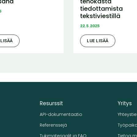
sana
tehokasta
tiedottamista
5
tekstiviestillä
22.5.2025
 LISÄÄ
LUE LISÄÄ
Resurssit
Yritys
API-dokumentaatio
Yhteysti
Referenssejä
Työpaika
Tukimateriaalit ja FAQ
Tietoa m