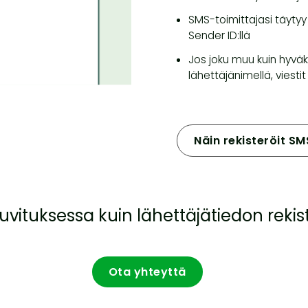
SMS-toimittajasi täytyy
Sender ID:llä
Jos joku muu kuin hyväks
lähettäjänimellä, viest
Näin rekisteröit SM
 luvituksessa kuin lähettäjätiedon rekis
Ota yhteyttä