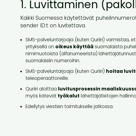
1. Luvittaminen (pakol
Kaikki Suomessa käytettävät puhelinnumerot
sender ID:t on luvitettava.
SMS-palveluntarjoaja (kuten Quriiri) varmistaa, et
yrityksellä on
oikeus käyttää
suomalaista puhel
nimimuotoista (alfanumeerista) lähettäjätunnusta
suomalaisiin numeroihin.
SMS-palveluntarjoaja (kuten Quriiri)
hoitaa luvi
teleoperaattoreille.
Quriiri aloittaa
luvitusprosessin maaliskuuss
myös kätevät
työkalut
lähettäjätietojen hallinnoi
Edellytys viestien toimitukselle jatkossa.