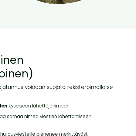
minen
oinen)
jätunnus voidaan suojata rekisteröimällä se
den
kyseiseen lähettäjänimeen
ttää samaa nimeä viestien lähettämiseen
ja huijausviesteille pienenee merkittävästi