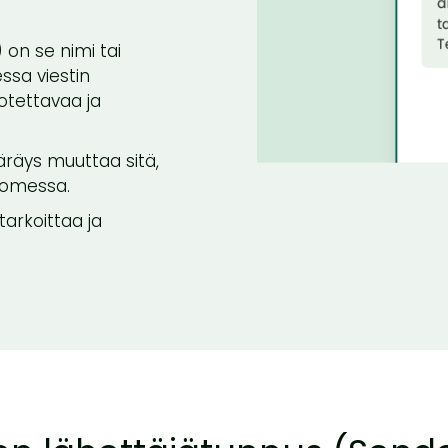
) on se nimi tai
ssa viestin
uotettavaa ja
räys muuttaa sitä,
uomessa.
tarkoittaa ja