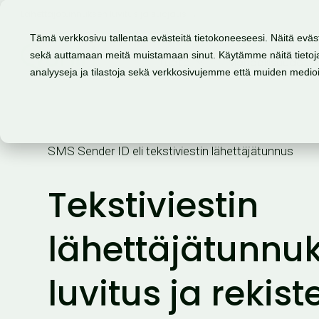
Lähettäjätunnuksen luvitus ja suojaus →
Tämä verkkosivu tallentaa evästeitä tietokoneeseesi. Näitä eväs
sekä auttamaan meitä muistamaan sinut. Käytämme näitä tietoja
Tuote
Mahdollisuudet
analyyseja ja tilastoja sekä verkkosivujemme että muiden medi
SMS Sender ID eli tekstiviestin lähettäjätunnus
Tekstiviestin
lähettäjätunnu
luvitus ja rekist