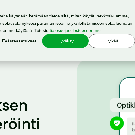
teitä käytetään kerämään tietoa siitä, miten käytät verkkosivuamme,
 selauselämyksesi parantamiseen ja yksilöllistämiseen sekä luomaan
Resurssit
Hinnasto
Meistä
oidemme käytöstä. Tutustu
tietosuojaselosteeseemme
.
Evästeasetukset
Hyväksy
Hylkää
ksen
eröinti