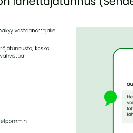
on lähettäjätunnus (Sende
näkyy vastaanottajalle
ttäjätunnusta, koska
 vahvistaa
ä helpommin
.