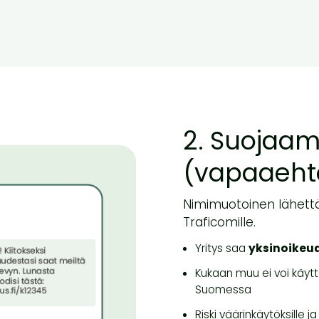
2. Suojaa
(vapaaeht
Nimimuotoinen lähettä
Traficomille.
Yritys saa
yksinoikeu
Kukaan muu ei voi käy
Suomessa
Riski väärinkäytöksille 