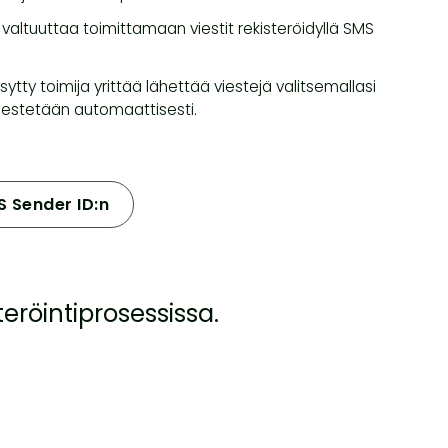
 valtuuttaa toimittamaan viestit rekisteröidyllä SMS
ytty toimija yrittää lähettää viestejä valitsemallasi
it estetään automaattisesti.
S Sender ID:n
teröintiprosessissa.