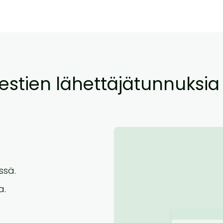
viestien lähettäjätunnuksi
ssä.
a.