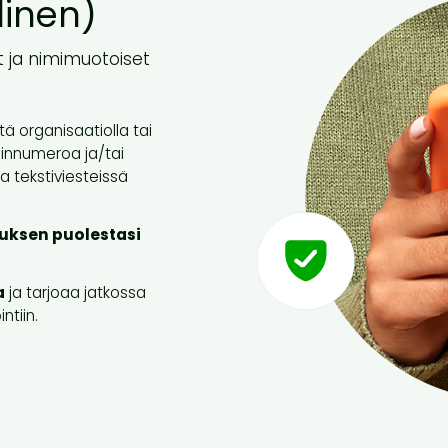
linen)
 ja nimimuotoiset
tä organisaatiolla tai
innumeroa ja/tai
 tekstiviesteissä
tuksen puolestasi
a
ja tarjoaa jatkossa
ntiin.