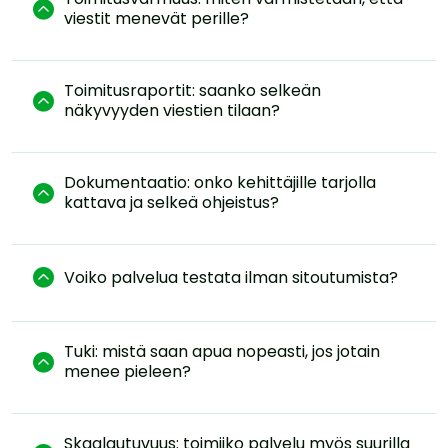

viestit menevät perille?
Toimitusraportit: saanko selkeän

näkyvyyden viestien tilaan?
Dokumentaatio: onko kehittäjille tarjolla

kattava ja selkeä ohjeistus?

Voiko palvelua testata ilman sitoutumista?
Tuki: mistä saan apua nopeasti, jos jotain

menee pieleen?
Skaalautuvuus: toimiiko palvelu myös suurilla