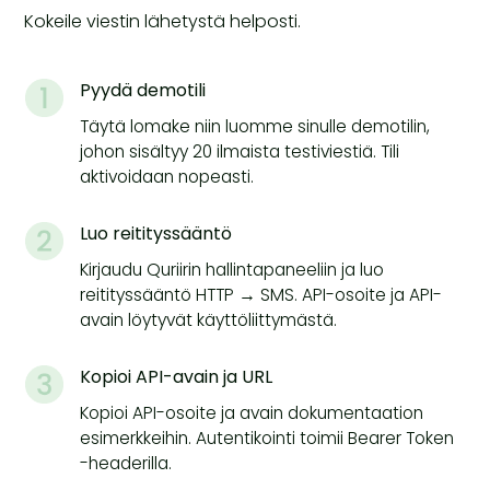
Kokeile viestin lähetystä helposti.
Pyydä demotili
Täytä lomake niin luomme sinulle demotilin,
johon sisältyy 20 ilmaista testiviestiä. Tili
aktivoidaan nopeasti.
Luo reitityssääntö
Kirjaudu Quriirin hallintapaneeliin ja luo
reitityssääntö HTTP → SMS. API-osoite ja API-
avain löytyvät käyttöliittymästä.
Kopioi API-avain ja URL
Kopioi API-osoite ja avain dokumentaation
esimerkkeihin. Autentikointi toimii Bearer Token
-headerilla.