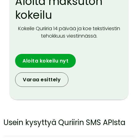
Aloita maksuton
kokeilu
Kokeile Quriiria 14 päivää ja koe tekstiviestin
tehokkuus viestinnässä.
Aloita kokeilu nyt
Varaa esittely
Usein kysyttyä Quriirin SMS APIsta