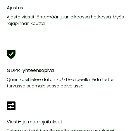
Ajastus
Ajasta viestit lähtemään juuri oikeassa hetkessä. Myös
rajapinnan kautta.
GDPR-yhteensopiva
Quriiri käsittelee datan EU/ETA-alueella. Pidä tietosi
turvassa suomalaisessa palvelussa.
Viesti- ja maarajoitukset
Rajaa viestintä tietyille maille tai aseta vuorokausi-,