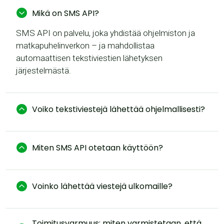

Mikä on SMS API?
SMS API on palvelu, joka yhdistää ohjelmiston ja
matkapuhelinverkon – ja mahdollistaa
automaattisen tekstiviestien lähetyksen
järjestelmästä.

Voiko tekstiviestejä lähettää ohjelmallisesti?

Miten SMS API otetaan käyttöön?

Voinko lähettää viestejä ulkomaille?
Toimitusvarmuus: miten varmistetaan, että