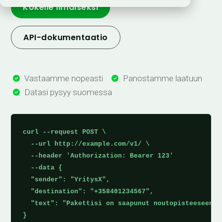
Kokeile ilmaiseksi
API-dokumentaatio
Vastaamme nopeasti
Panostamme laatuun


Datasi pysyy suomessa

curl --request POST \

  --url http://example.com/v1/ \

  --header 'Authorization: Bearer 123'

  --data { 

  "sender": "YritysX",

  "destination": "+358401234567",

  "text": "Pakettisi on saapunut noutopisteeseen."

}