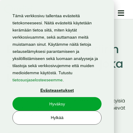
Tämä verkkosivu tallentaa evästeitä
tietokoneeseesi. Näitä evästeitä käytetään
SMS GATEWAY
kerämään tietoa siitä, miten käytät
verkkosivuamme, sekä auttamaan meitä
Ei yllätyksiä. Quriirin
muistamaan sinut. Käytämme näitä tietoja
selauselämyksesi parantamiseen ja
SMS API toimii – joka
yksilöllistämiseen sekä luomaan analyyseja ja
tilastoja sekä verkkosivujemme että muiden
kerta.
medioidemme käytöstä. Tutustu
tietosuojaselosteeseemme
.
Evästeasetukset
Quriirin SMS API on helppo integroida osaksi nykyisiä
Hyväksy
järjestelmiä. Voit luottaa siihen, että viestit menevät
perille ja tuki vastaa nopeasti.
Hylkää