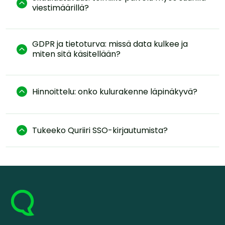

viestimäärillä?
GDPR ja tietoturva: missä data kulkee ja

miten sitä käsitellään?

Hinnoittelu: onko kulurakenne läpinäkyvä?

Tukeeko Quriiri SSO-kirjautumista?