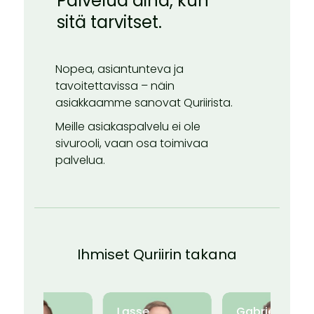
Palvelua aina, kun
sitä tarvitset.
Nopea, asiantunteva ja
tavoitettavissa – näin
asiakkaamme sanovat Quriirista.
Meille asiakaspalvelu ei ole
sivurooli, vaan osa toimivaa
palvelua.
Ihmiset Quriirin takana
Ville
Lasse
Gabriel