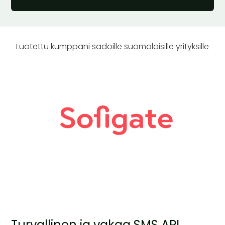
Luotettu kumppani sadoille suomalaisille yrityksille
Turvallinen ja vakaa SMS API,