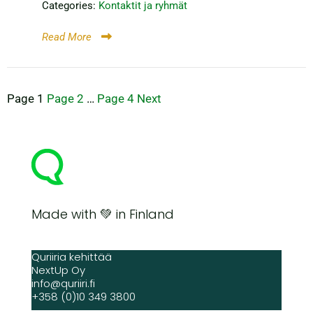
Categories:
Kontaktit ja ryhmät
Read More
Artikkelien
Page
1
Page
2
…
Page
4
Next
sivutus
Made with 💚 in Finland
Quriiria kehittää
NextUp Oy
info@quriiri.fi
+358 (0)10 349 3800