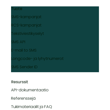
Tuote
SMS-kampanjat
RCS-kampanjat
Tekstiviestikyselyt
SMS API
E-mail to SMS
Longcode- ja lyhytnumerot
SMS Sender ID
Resurssit
API-dokumentaatio
Referenssejä
Tukimateriaalit ja FAQ