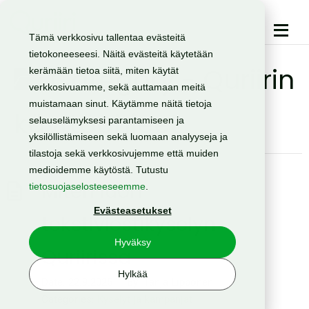
Tämä verkkosivu tallentaa evästeitä
tietokoneeseesi. Näitä evästeitä käytetään
Category -
Quriirin
kerämään tietoa siitä, miten käytät
verkkosivuamme, sekä auttamaan meitä
muistamaan sinut. Käytämme näitä tietoja
käyttöohjeet
selauselämyksesi parantamiseen ja
yksilöllistämiseen sekä luomaan analyyseja ja
tilastoja sekä verkkosivujemme että muiden
medioidemme käytöstä. Tutustu
Miten luon
tietosuojaselosteeseemme
.
Evästeasetukset
tekstiviestikyselyn
Hyväksy
Quriirissa
Hylkää
Date:
22.9.2025
By:
Tanja Lipponen
Categories:
Kyselyt ja kampanjat