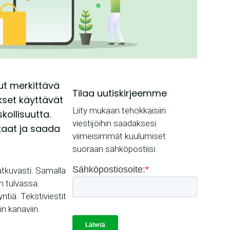
ut merkittävä
Tilaa uutiskirjeemme
ykset käyttävät
Liity mukaan tehokkaisiin
ollisuutta.
viestijöihin saadaksesi
kkaat ja saada
viimeisimmät kuulumiset
suoraan sähköpostiisi.
atkuvasti. Samalla
n tulvassa.
ntiä. Tekstiviestit
n kanaviin.