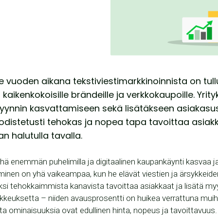
vuoden aikana tekstiviestimarkkinoinnista on tull
kaikenkokoisille brändeille ja verkkokaupoille. Yrit
myynnin kasvattamiseen sekä lisätäkseen asiakasusk
 todistetusti tehokas ja nopea tapa tavoittaa asia
n halutulla tavalla.
hä enemmän puhelimilla ja digitaalinen kaupankäynti kasvaa j
aminen on yhä vaikeampaa, kun he elävät viestien ja ärsykkeide
yksi tehokkaimmista kanavista tavoittaa asiakkaat ja lisätä myy
kkeuksetta – niiden avausprosentti on huikea verrattuna muihi
ita ominaisuuksia ovat edullinen hinta, nopeus ja tavoittavuus.