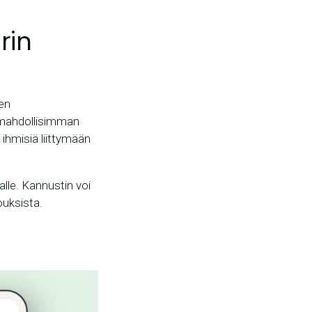
rin
een
a mahdollisimman
 ihmisiä liittymään
talle. Kannustin voi
jouksista.