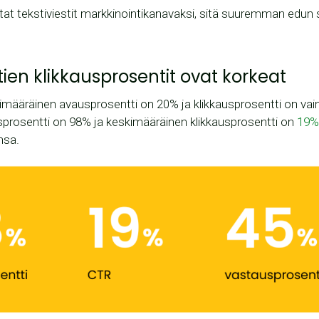
 tekstiviestit markkinointikanavaksi, sitä suuremman edun saat
stien klikkausprosentit ovat korkeat
määräinen avausprosentti on 20% ja klikkausprosentti on vai
usprosentti on 98% ja keskimääräinen klikkausprosentti on
19
nsa.