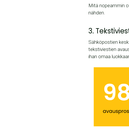
Mitä nopeammin otat
nähden.
3. Tekstivie
Sähköpostien keski
tekstiviestien ava
ihan omaa luokkaa