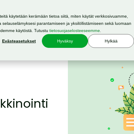
teitä käytetään kerämään tietoa siitä, miten käytät verkkosivuamme,
 selauselämyksesi parantamiseen ja yksilöllistämiseen sekä luomaan
Resurssit
Hinnasto
Meistä
oidemme käytöstä. Tutustu
tietosuojaselosteeseemme
.
Evästeasetukset
Hyväksy
Hylkää
kinointi