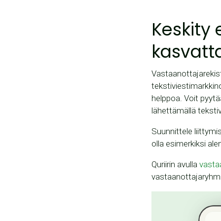
Keskity 
kasvatt
Vastaanottajarekis
tekstiviestimarkki
helppoa. Voit pyytää
lähettämällä teksti
Suunnittele liittymi
olla esimerkiksi alen
Quriirin avulla
vasta
vastaanottajaryhmi