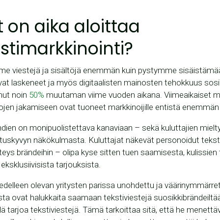
t on aika aloittaa
estimarkkinointi?
me viestejä ja sisältöjä enemmän kuin pystymme sisäistämä
ovat laskeneet ja myös digitaalisten mainosten tehokkuus sos
nut noin
50%
muutaman viime vuoden aikana. Viimeaikaiset 
tojen jakamiseen ovat tuoneet markkinoijille entistä enemmän
ändien on monipuolistettava kanaviaan – sekä kuluttajien miel
ituskyvyn näkökulmasta. Kuluttajat näkevät personoidut teksti
ys brändeihin – olipa kyse sitten tuen saamisesta, kulissien
eksklusiivisista tarjouksista.
 edelleen olevan yritysten parissa unohdettu ja väärinymmärre
ista ovat halukkaita saamaan tekstiviestejä suosikkibrändeiltä
lä tarjoa tekstiviestejä. Tämä tarkoittaa sitä, että he menettä