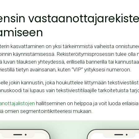
ensin vastaanottajarekiste
amiseen
terin kasvattaminen on yksi tärkeimmistä vaiheista onnistun
noinnin käynnistämisessä. Rekisteröitymisprosessin tulee oll
 luvan tilauksen yhteydessä, erillisellä bannerilla tai kannustaa
viestillä tietyn avainsanan, kuten ”VIP” yrityksesi numeroon.
selle jokin kannustin, joka houkuttelee liittymään tekstiviestilis
nuskoodi tai lupaus vain tekstiviestitilaajille tarkoitetuista tar
anottajalistojen
hallitseminen on helppoa ja voit luoda erilaisia
ä omien segmentointikriteeriesi mukaan.