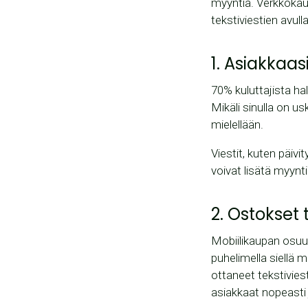
myyntiä. Verkkokaup
tekstiviestien avulla
1. Asiakkaas
70% kuluttajista hal
Mikäli sinulla on us
mielellään.
Viestit, kuten päivi
voivat lisätä myynt
2. Ostokse
Mobiilikaupan osu
puhelimella siellä 
ottaneet tekstivies
asiakkaat nopeasti j