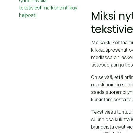
Quriirin avulla
tekstiviestimarkkinointi käy
Miksi ny
helposti
tekstivi
Me kaikki kohtaam
klikkausprosentit 
mediassa on laske
tietosuojaan ja tie
On selvää, että br
markkinoinnin suor
saada suorempi yhte
kurkistamisesta tai 
Tekstiviesti tuntuu
suurin osa kuluttaj
brändeistä eivät vie