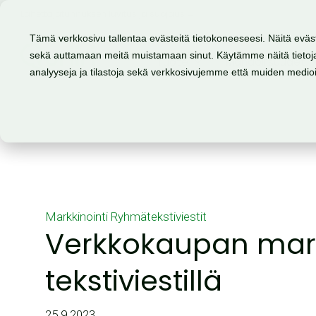
Lähettäjätunnuksen luvitus ja suojaus →
Tämä verkkosivu tallentaa evästeitä tietokoneeseesi. Näitä eväs
sekä auttamaan meitä muistamaan sinut. Käytämme näitä tietoja
Tuote
Mahdollisuudet
analyyseja ja tilastoja sekä verkkosivujemme että muiden medi
Markkinointi
Ryhmätekstiviestit
Verkkokaupan mark
tekstiviestillä
25.9.2023