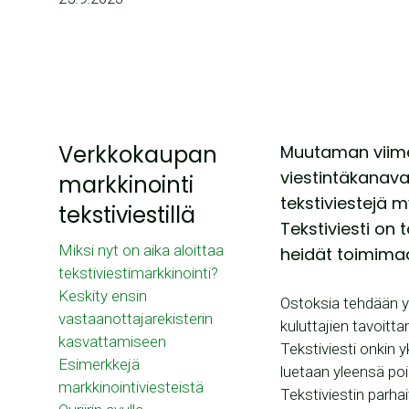
Verkkokaupan
Muutaman viime 
viestintäkanava 
markkinointi
tekstiviestejä 
tekstiviestillä
Tekstiviesti on
Miksi nyt on aika aloittaa
heidät toimimaa
tekstiviestimarkkinointi?
Keskity ensin
Ostoksia tehdään y
vastaanottajarekisterin
kuluttajien tavoitt
kasvattamiseen
Tekstiviesti onkin 
Esimerkkejä
luetaan yleensä poi
markkinointiviesteistä
Tekstiviestin parha