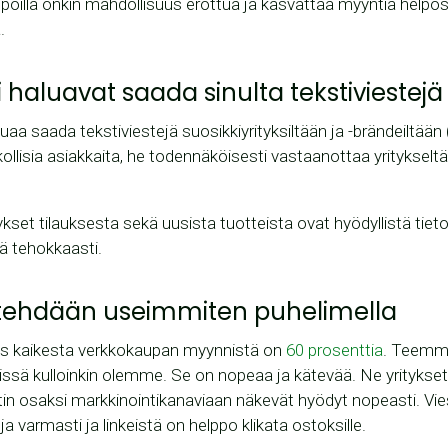
oilla onkin mahdollisuus erottua ja kasvattaa myyntiä helpost
.
i haluavat saada sinulta tekstiviestejä
uaa saada tekstiviestejä suosikkiyrityksiltään ja -brändeiltään
kollisia asiakkaita, he todennäköisesti vastaanottaa yritykseltä
tykset tilauksesta sekä uusista tuotteista ovat hyödyllistä tieto
iä tehokkaasti.
t tehdään useimmiten puhelimella
us kaikesta verkkokaupan myynnistä on
60 prosenttia
. Teemm
missä kulloinkin olemme. Se on nopeaa ja kätevää. Ne yritykset
tin osaksi markkinointikanaviaan näkevät hyödyt nopeasti. Vies
a varmasti ja linkeistä on helppo klikata ostoksille.