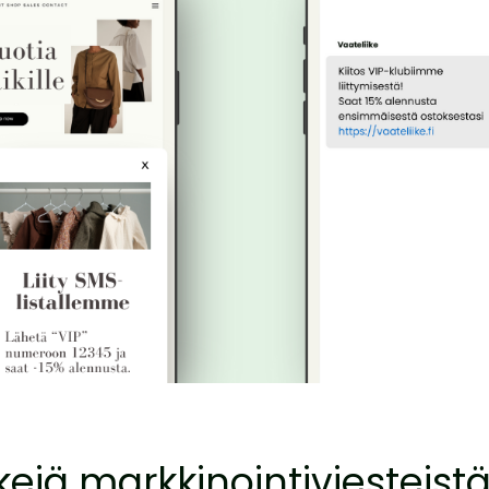
ejä markkinointiviesteist