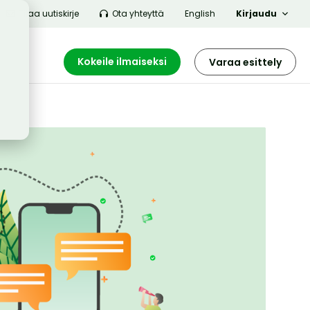
Tilaa uutiskirje
Ota yhteyttä
English
Kirjaudu
Kokeile ilmaiseksi
Varaa esittely