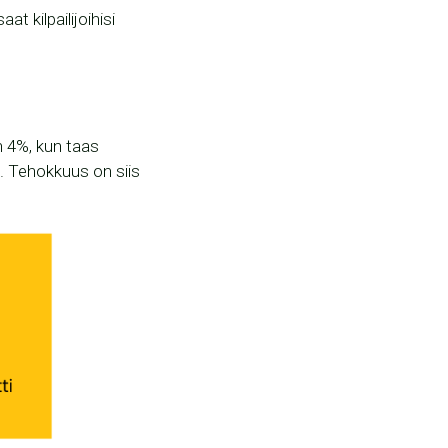
 kilpailijoihisi
n 4%, kun taas
%
. Tehokkuus on siis