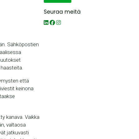
Seuraa meitä
än. Sähköpostien
iaalisessa
muutokset
 haasteita.
tymysten että
viestit keinona
 taakse
tty kanava. Vaikka
än, valtaosa
vät jatkuvasti