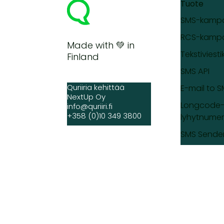
Tuote
SMS-kampa
RCS-kampa
Made with 💚 in
Tekstiviesti
Finland
SMS API
Quriiria kehittää
E-mail to 
NextUp Oy
Longcode-
info@quriiri.fi
+358 (0)10 349 3800
lyhytnumer
SMS Sender