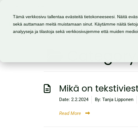
Lähettäjätunnuksen luvitus ja suojaus →
Tämä verkkosivu tallentaa evästeitä tietokoneeseesi. Näitä eväs
sekä auttamaan meitä muistamaan sinut. Käytämme näitä tietoja
Tuote
Mahdollisuudet
analyyseja ja tilastoja sekä verkkosivujemme että muiden medi
Category
Mikä on tekstivies
Date:
2.2.2024
By:
Tanja Lipponen
Read More