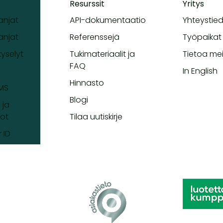
Resurssit
Yritys
njat
API-dokumentaatio
Yhteystie
njat
Referenssejä
Työpaikat
kyselyt
Tukimateriaalit ja
Tietoa me
FAQ
In English
Hinnasto
SMS
Blogi
 ja
ot
Tilaa uutiskirje
 ID