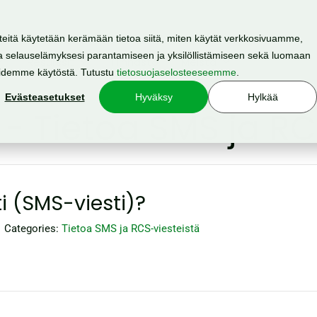
teitä käytetään kerämään tietoa siitä, miten käytät verkkosivuamme,
 selauselämyksesi parantamiseen ja yksilöllistämiseen sekä luomaan
Resurssit
Hinnasto
Meistä
oidemme käytöstä. Tutustu
tietosuojaselosteeseemme
.
Evästeasetukset
Hyväksy
Hylkää
 -
Tietoa SMS ja RC
ti (SMS-viesti)?
Categories:
Tietoa SMS ja RCS-viesteistä