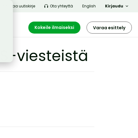
Tilaa uutiskirje
Ota yhteyttä
English
Kirjaudu
Kokeile ilmaiseksi
Varaa esittely
S-viesteistä