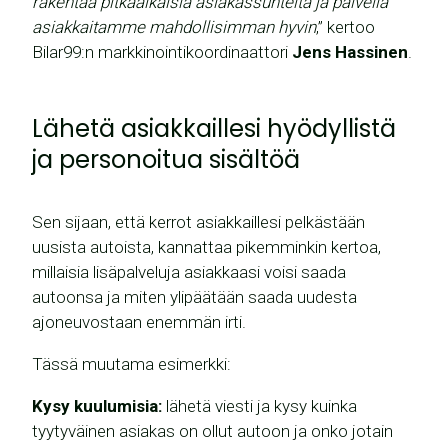
rakentaa pitkäaikaisia asiakassuhteita ja palvella
asiakkaitamme mahdollisimman hyvin
,” kertoo
Bilar99:n markkinointikoordinaattori
Jens Hassinen
.
Lähetä asiakkaillesi hyödyllistä
ja personoitua sisältöä
Sen sijaan, että kerrot asiakkaillesi pelkästään
uusista autoista, kannattaa pikemminkin kertoa,
millaisia lisäpalveluja asiakkaasi voisi saada
autoonsa ja miten ylipäätään saada uudesta
ajoneuvostaan enemmän irti.
Tässä muutama esimerkki:
Kysy kuulumisia:
lähetä viesti ja kysy kuinka
tyytyväinen asiakas on ollut autoon ja onko jotain