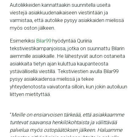
Autoliikkeiden kannattaakin suunnitella useita
viestejä asiakkuudenaikaiseen viestintään ja
varmistaa, että autoliike pysyy asiakkaiden mielissä
myös oston jälkeen.
Esimerkiksi
Bilar99
hyödyntää Quriiria
tekstiviestikampanjoissa, jotka on suunnattu Bilarin
aiemmille asiakkaille. He lähestyvät auton ostaneita
asiakkaita tietyn ajan kuluttua kaupanteosta
ystävällisellä viestillä. Tekstiviestien avulla Bilar99
pysyy asiakkaidensa mielissä ja tekee
yhteydenotosta vaivatonta silloin, kun jokin autoiluun
liittyen mietityttää.
“
Meille on ensiarvoisen tärkeää, että asiakkaamme
tuntevat saavansa henkilökohtaista ja välittävää
palvelua myös ostopäätöksen jälkeen. Haluamme