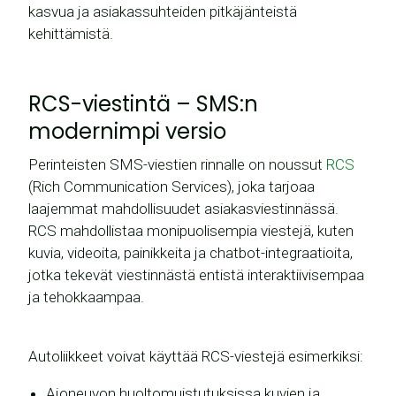
kasvua ja asiakassuhteiden pitkäjänteistä
kehittämistä.
RCS-viestintä – SMS:n
modernimpi versio
Perinteisten SMS-viestien rinnalle on noussut
RCS
(Rich Communication Services), joka tarjoaa
laajemmat mahdollisuudet asiakasviestinnässä.
RCS mahdollistaa monipuolisempia viestejä, kuten
kuvia, videoita, painikkeita ja chatbot-integraatioita,
jotka tekevät viestinnästä entistä interaktiivisempaa
ja tehokkaampaa.
Autoliikkeet voivat käyttää RCS-viestejä esimerkiksi:
Ajoneuvon huoltomuistutuksissa kuvien ja