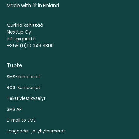
Made with 💚 in Finland
Quriiria kehittää
NextUp Oy
info@quriiri.fi
+358 (0)10 349 3800
Tuote
SMS-kampanjat
RCS-kampanjat
Tekstiviestikyselyt
SMS API
E-mail to SMS
Longcode- ja lyhytnumerot