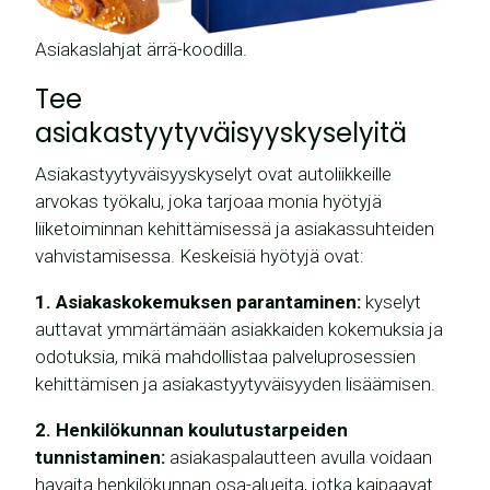
Asiakaslahjat ärrä-koodilla.
Tee
asiakastyytyväisyyskyselyitä
Asiakastyytyväisyyskyselyt ovat autoliikkeille
arvokas työkalu, joka tarjoaa monia hyötyjä
liiketoiminnan kehittämisessä ja asiakassuhteiden
vahvistamisessa. Keskeisiä hyötyjä ovat:
1. Asiakaskokemuksen parantaminen:
kyselyt
auttavat ymmärtämään asiakkaiden kokemuksia ja
odotuksia, mikä mahdollistaa palveluprosessien
kehittämisen ja asiakastyytyväisyyden lisäämisen.
2. Henkilökunnan koulutustarpeiden
tunnistaminen:
asiakaspalautteen avulla voidaan
havaita henkilökunnan osa-alueita, jotka kaipaavat