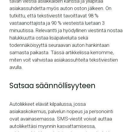
tavan viestiä asiakkaiden kanssa ja ylläpitää
asiakassuhdetta myös auton oston jälkeen. On
tutkittu, että tekstiviestit tavoittavat 98 %
vastaanottajista ja 90 % viesteistä luetaan 3
minuutissa. Relevantti ja hyödyllinen viestintä nostaa
halukkuutta ostaa lisäpalveluita sekä
todennäköisyyttä seuraavan auton hankintaan
samasta paikasta. Tässä artikkelissa kerromme,
miten voit vahvistaa asiakassuhteita tekstiviestien
avulla.
Satsaa säännöllisyyteen
Autoliikkeet elävät kilpailussa, jossa
asiakaskokemus, palvelun nopeus ja personointi
ovat avainasemassa. SMS-viestit voivat auttaa
autoliikettäsi myynnin kasvattamisessa,