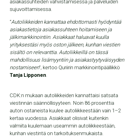
asiakassuhteiden vahvistamisessa ja palveluiden
sujuvoittamisessa.
“
Autoliikkeiden kannattaa ehdottomasti hyödyntää
asiakastietoja asiakassuhteen hoitamiseen ja
jälkimarkkinointiin. Asiakkaat haluavat kuulla
yrityksestäsi myös oston jälkeen, kunhan viestien
sisältö on relevanttia. Autoliikkeillä on tässä
mahdollisuus lisämyyntiin ja asiakastyytyväisyyden
nostamiseen
”, kertoo Quriirin markkinointipäällikkö
Tanja Lipponen
.
CDK:n mukaan autoliikkeiden kannattaisi satsata
viestinnän säännöllisyyteen. Noin 86 prosenttia
auton ostaneista kuulee autoliikkeestään vain 1–2
kertaa vuodessa. Asiakkaat olisivat kuitenkin
valmiita kuulemaan useammin autoliikkeestään,
kunhan viestintä on tarkoituksenmukaista.