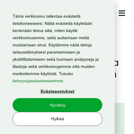
Tämä verkkosivu tallentaa evästeitä
tietokoneeseesi. Näitä evästeitä käytetään
kerämään tietoa siitä, miten käytät
verkkosivuamme, sekä auttamaan meitä
Markkinointi
Ryhmätekstiviestit
muistamaan sinut. Käytämme näitä tietoja
Tekstiviestimarkkinointi
selauselämyksesi parantamiseen ja
autoliikkeille: älä unohda
yksilöllistämiseen sekä luomaan analyyseja ja
tilastoja sekä verkkosivujemme että muiden
asiakastasi kaupanteon
medioidemme käytöstä. Tutustu
tietosuojaselosteeseemme
.
jälkeen
Evästeasetukset
23.3.2025
Hyväksy
Hylkää