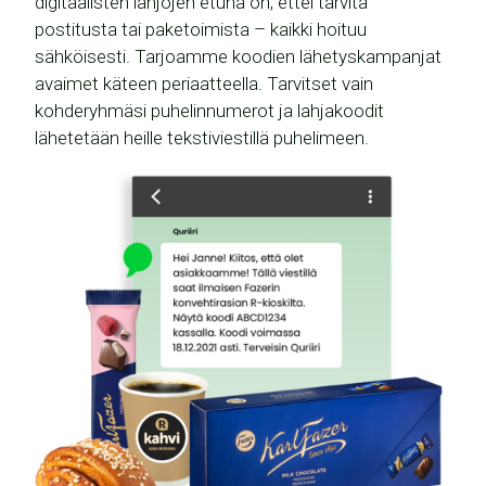
digitaalisten lahjojen etuna on, ettei tarvita
postitusta tai paketoimista – kaikki hoituu
sähköisesti. ​Tarjoamme koodien lähetyskampanjat
avaimet käteen periaatteella. Tarvitset vain
kohderyhmäsi puhelinnumerot ja lahjakoodit
lähetetään heille tekstiviestillä puhelimeen.