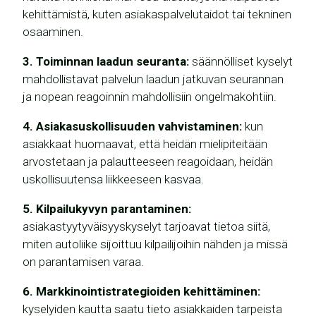
kehittämistä, kuten asiakaspalvelutaidot tai tekninen
osaaminen.
3. Toiminnan laadun seuranta:
säännölliset kyselyt
mahdollistavat palvelun laadun jatkuvan seurannan
ja nopean reagoinnin mahdollisiin ongelmakohtiin.
4.
Asiakasuskollisuuden vahvistaminen:
kun
asiakkaat huomaavat, että heidän mielipiteitään
arvostetaan ja palautteeseen reagoidaan, heidän
uskollisuutensa liikkeeseen kasvaa.
5. Kilpailukyvyn parantaminen:
asiakastyytyväisyyskyselyt tarjoavat tietoa siitä,
miten autoliike sijoittuu kilpailijoihin nähden ja missä
on parantamisen varaa.
6. Markkinointistrategioiden kehittäminen:
kyselyiden kautta saatu tieto asiakkaiden tarpeista