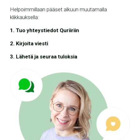
Helpoimmillaan pääset alkuun muutamalla
klikkauksella:
1. Tuo yhteystiedot Quriiriin
2. Kirjoita viesti
3. Lähetä ja seuraa tuloksia