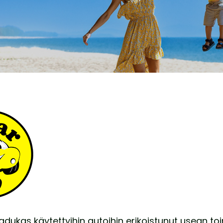
adukas käytettyihin autoihin erikoistunut usean to