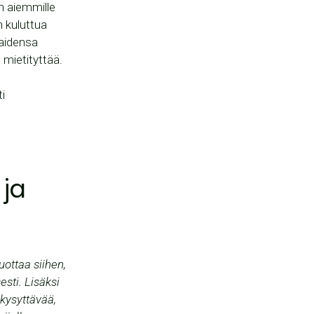
n aiemmille
n kuluttua
kaidensa
 mietityttää.
i
 ja
uottaa siihen,
esti. Lisäksi
 kysyttävää,