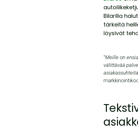
autoliikeket
Bilarilla ha
tärkeitä he
löysivät teho
“
Meille on ensi
välittävää pal
asiakassuhteit
markkinointikoo
Teksti
asiakk