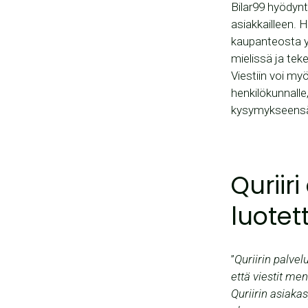
Bilar99 hyödynt
asiakkailleen. 
kaupanteosta yst
mielissä ja teke
Viestiin voi my
henkilökunnalle
kysymykseensä
Quriir
luotet
”
Quriirin palvel
että viestit men
Quriirin asiaka