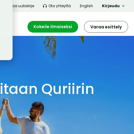
Tilaa uutiskirje
Ota yhteyttä
English
Kirjaudu
Kokeile ilmaiseksi
Varaa esittely
taan Quriirin