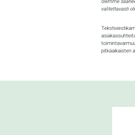
olemme saaneet
valitettavasti o
Tekstiviestikam
asiakassuhteita
toimintavarmuut
pitkäaikaisten