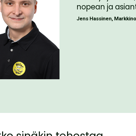
nopean ja asian
Jens Hassinen, Markkinoi
ko sinäkin tehostaa