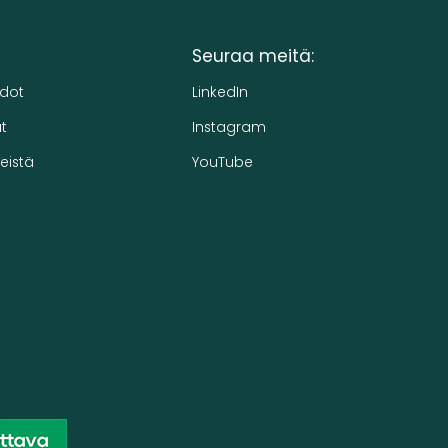
Seuraa meitä:
edot
LinkedIn
t
Instagram
eistä
YouTube
h