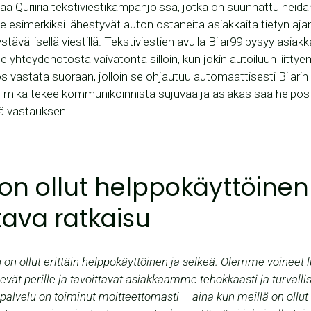
ää Quriiria tekstiviestikampanjoissa, jotka on suunnattu heidä
He esimerkiksi lähestyvät auton ostaneita asiakkaita tietyn aja
ävällisellä viestillä. Tekstiviestien avulla Bilar99 pysyy asiak
e yhteydenotosta vaivatonta silloin, kun jokin autoiluun liittyen
ös vastata suoraan, jolloin se ohjautuu automaattisesti Bilarin
, mikä tekee kommunikoinnista sujuvaa ja asiakas saa helpost
 vastauksen.
i on ollut helppokäyttöinen
tava ratkaisu
u on ollut erittäin helppokäyttöinen ja selkeä. Olemme voineet l
evät perille ja tavoittavat asiakkaamme tehokkaasti ja turvallis
spalvelu on toiminut moitteettomasti – aina kun meillä on ollut