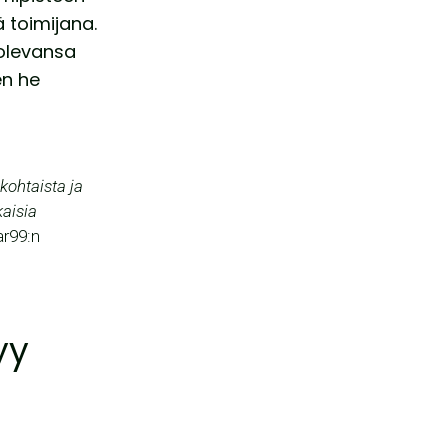
ä toimijana.
 olevansa
en he
kohtaista ja
aisia
lar99:n
yy