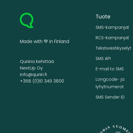
Tuote
SMS-kampanjat
RCS-kampanjat
Made with 💚 in Finland
Tekstiviestikyselyt
SMS API
Quriiria kehittää
NextUp Oy
E-mail to SMS
info@quriiri.fi
Longcode- ja
+358 (0)10 349 3800
lyhytnumerot
SMS Sender ID