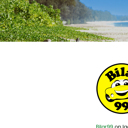
Bilar99
on la