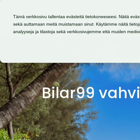
Lähettäjätunnuksen luvitus ja suojaus →
Tämä verkkosivu tallentaa evästeitä tietokoneeseesi. Näitä eväs
sekä auttamaan meitä muistamaan sinut. Käytämme näitä tietoja
Tuote
Mahdollisuudet
analyyseja ja tilastoja sekä verkkosivujemme että muiden medi
Bilar99 vahv