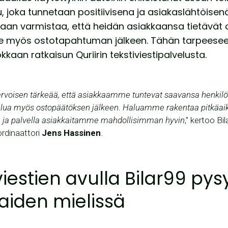
ju, joka tunnetaan positiivisena ja asiakaslähtöisen
lutaan varmistaa, että heidän asiakkaansa tietävät
ille myös ostotapahtuman jälkeen. Tähän tarpeese
kkaan ratkaisun Quriirin tekstiviestipalvelusta.
arvoisen tärkeää, että asiakkaamme tuntevat saavansa henkilö
velua myös ostopäätöksen jälkeen. Haluamme rakentaa pitkäaik
a ja palvella asiakkaitamme mahdollisimman hyvin
,” kertoo Bi
rdinaattori
Jens Hassinen
.
viestien avulla Bilar99 pys
aiden mielissä