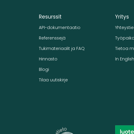
Resurssit
Yritys
API-dokumentaatio
Yhteysti
Referenssejä
Työpaika
Tukimateriaalit ja FAQ
Tietoa m
Hinnasto
In Englis
Blogi
Tilaa uutiskirje