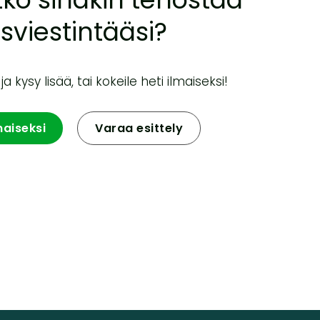
sviestintääsi?
a kysy lisää, tai kokeile heti ilmaiseksi!
maiseksi
Varaa esittely