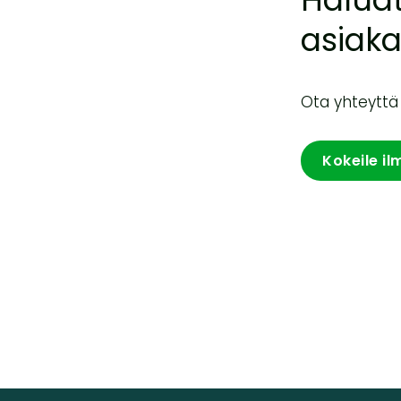
asiaka
Ota yhteyttä j
Kokeile il