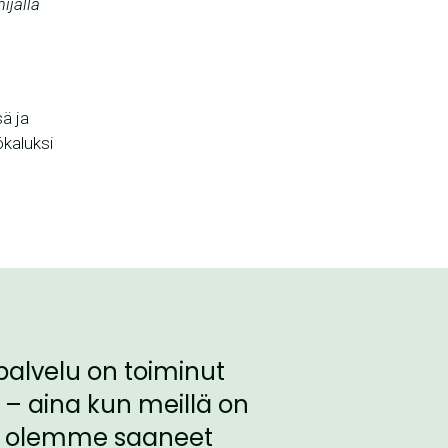
ijalla
ä ja
ökaluksi
spalvelu on toiminut
 – aina kun meillä on
ä, olemme saaneet