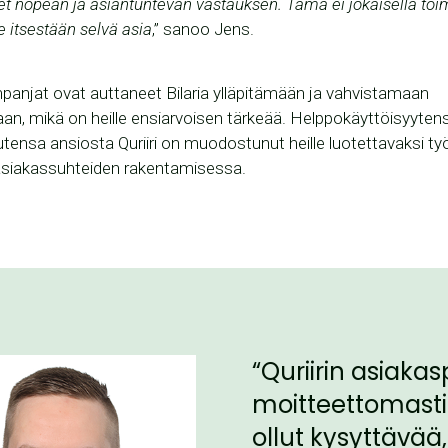
 nopean ja asiantuntevan vastauksen. Tämä ei jokaisella toim
le itsestään selvä asia
,” sanoo Jens.
panjat ovat auttaneet Bilaria ylläpitämään ja vahvistamaan
an, mikä on heille ensiarvoisen tärkeää. Helppokäyttöisyytens
ensa ansiosta Quriiri on muodostunut heille luotettavaksi ty
 asiakassuhteiden rakentamisessa.
“Quriirin asiaka
moitteettomasti
ollut kysyttävä