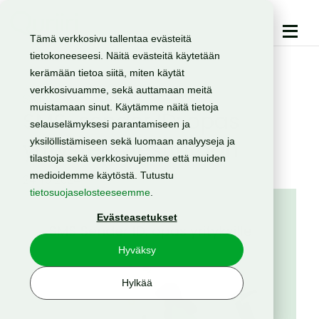
Tämä verkkosivu tallentaa evästeitä
tietokoneeseesi. Näitä evästeitä käytetään
kerämään tietoa siitä, miten käytät
verkkosivuamme, sekä auttamaan meitä
SMS
muistamaan sinut. Käytämme näitä tietoja
SMS-sender ID: opas
selauselämyksesi parantamiseen ja
yritysten viestintään
yksilöllistämiseen sekä luomaan analyyseja ja
tilastoja sekä verkkosivujemme että muiden
medioidemme käytöstä. Tutustu
24.10.2024
tietosuojaselosteeseemme
.
Evästeasetukset
Hyväksy
Hylkää