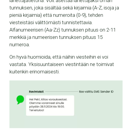
lähettäjätietona. Voit asettaa lähettäjäksi oman
tunnuksen, joka sisältää sekä kirjaimia (A-Z, isoja ja
pieniä kirjaimia) että numeroita (0-9), tehden
viesteistäsi välittömästi tunnistettavia.
Alfanumeerisen (Aa-Zz) tunnuksen pituus on 2-11
merkkiä ja numeerisen tunnuksen pituus 15
numeroa.
On hyvä huomioida, että näihin viesteihin ei voi
vastata. Yksisuuntaiseen viestintään ne toimivat
kuitenkin erinomaisesti.