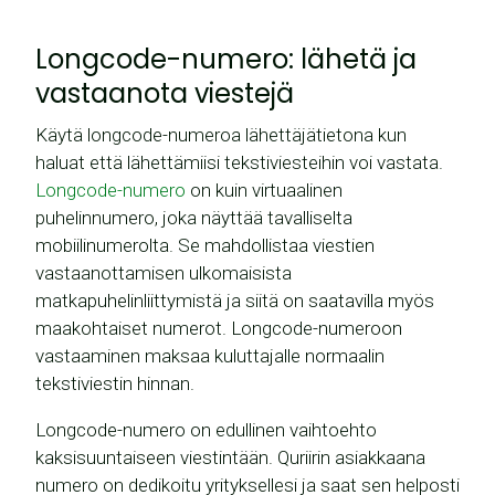
Longcode-numero: lähetä ja
vastaanota viestejä
Käytä longcode-numeroa lähettäjätietona kun
haluat että lähettämiisi tekstiviesteihin voi vastata.
Longcode-numero
on kuin virtuaalinen
puhelinnumero, joka näyttää tavalliselta
mobiilinumerolta. Se mahdollistaa viestien
vastaanottamisen ulkomaisista
matkapuhelinliittymistä ja siitä on saatavilla myös
maakohtaiset numerot. Longcode-numeroon
vastaaminen maksaa kuluttajalle normaalin
tekstiviestin hinnan.
Longcode-numero on edullinen vaihtoehto
kaksisuuntaiseen viestintään. Quriirin asiakkaana
numero on dedikoitu yrityksellesi ja saat sen helposti