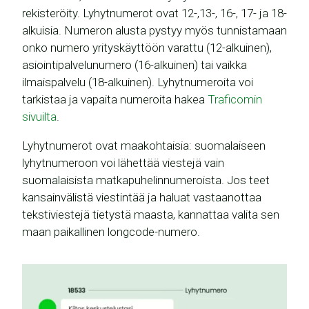
rekisteröity. Lyhytnumerot ovat 12-,13-, 16-, 17- ja 18-
alkuisia. Numeron alusta pystyy myös tunnistamaan
onko numero yrityskäyttöön varattu (12-alkuinen),
asiointipalvelunumero (16-alkuinen) tai vaikka
ilmaispalvelu (18-alkuinen). Lyhytnumeroita voi
tarkistaa ja vapaita numeroita hakea
Traficomin
sivuilta
.
Lyhytnumerot ovat maakohtaisia: suomalaiseen
lyhytnumeroon voi lähettää viestejä vain
suomalaisista matkapuhelinnumeroista. Jos teet
kansainvälistä viestintää ja haluat vastaanottaa
tekstiviestejä tietystä maasta, kannattaa valita sen
maan paikallinen longcode-numero.