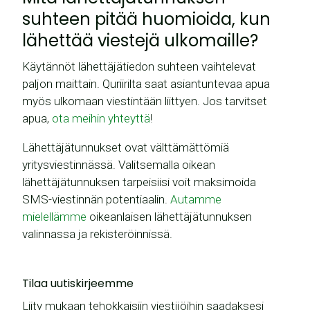
suhteen pitää huomioida, kun
lähettää viestejä ulkomaille?
Käytännöt lähettäjätiedon suhteen vaihtelevat
paljon maittain. Quriirilta saat asiantuntevaa apua
myös ulkomaan viestintään liittyen. Jos tarvitset
apua,
ota meihin yhteyttä
!
Lähettäjätunnukset ovat välttämättömiä
yritysviestinnässä. Valitsemalla oikean
lähettäjätunnuksen tarpeisiisi voit maksimoida
SMS-viestinnän potentiaalin.
Autamme
mielellämme
oikeanlaisen lähettäjätunnuksen
valinnassa ja rekisteröinnissä.
Tilaa uutiskirjeemme
Liity mukaan tehokkaisiin viestijöihin saadaksesi