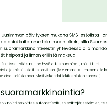
llut uusimman päivityksen mukana SMS-estolista -o
ttaa asiakkaitamme toimimaan oikein, sillä Suomes
 suoramarkkinointiviestin yhteydessä olla mahdoll
tit helposti ja ilman erillistä maksua.
ikkelissa mitä sinun on hyvä ottaa huomioon, mikäli teet
intia ja miksi estolitaa tarvitaan. (Me emme kuitenkaan olla lak
e aina tarkistamaan yksityiskohdat lakitoimiston kanssa.)
 suoramarkkinointia?
kinointi tarkoittaa automatisoitujen soittojärjestelmien, tel