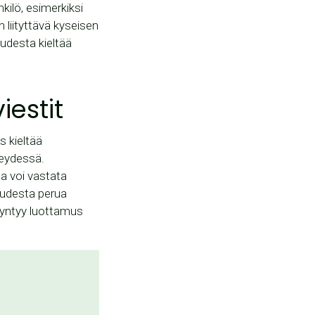
kilö, esimerkiksi
 liityttävä kyseisen
uudesta kieltää
iestit
s kieltää
teydessä.
ja voi vastata
suudesta perua
 syntyy luottamus