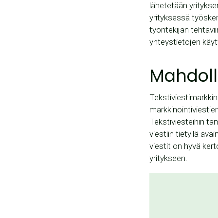
lähetetään yritykse
yrityksessä työsken
työntekijän tehtävi
yhteystietojen käyt
Mahdolli
Tekstiviestimarkkin
markkinointiviestie
Tekstiviesteihin tä
viestiin tietyllä a
viestit on hyvä ker
yritykseen.