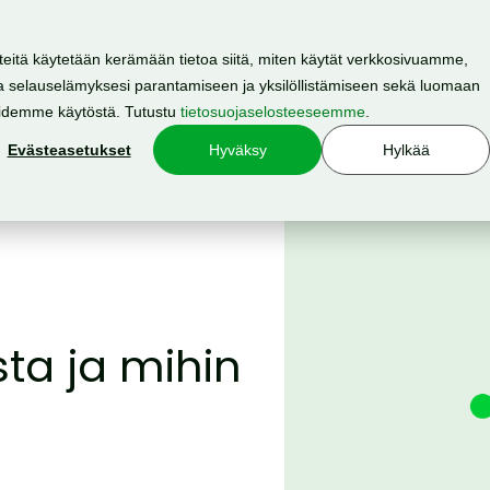
teitä käytetään kerämään tietoa siitä, miten käytät verkkosivuamme,
 selauselämyksesi parantamiseen ja yksilöllistämiseen sekä luomaan
Resurssit
Hinnasto
Meistä
oidemme käytöstä. Tutustu
tietosuojaselosteeseemme
.
Evästeasetukset
Hyväksy
Hylkää
ta ja mihin