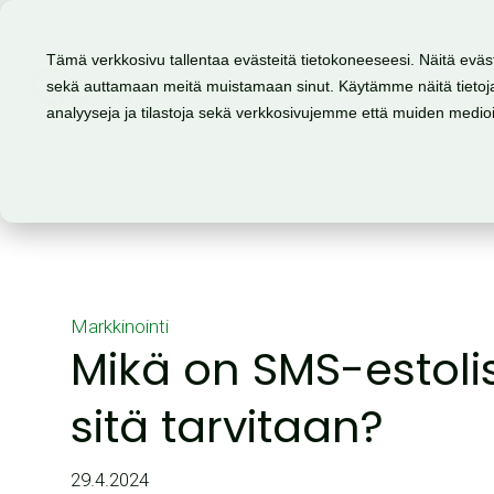
Lähettäjätunnuksen luvitus ja suojaus →
Tämä verkkosivu tallentaa evästeitä tietokoneeseesi. Näitä eväs
sekä auttamaan meitä muistamaan sinut. Käytämme näitä tietoja
Tuote
Mahdollisuudet
analyyseja ja tilastoja sekä verkkosivujemme että muiden medi
Markkinointi
Mikä on SMS-estolis
sitä tarvitaan?
29.4.2024