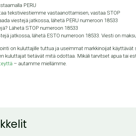
vastaamalla PERU
ttaa tekstiviestiemme vastaanottamisen, vastaa STOP
 saada viestejä jatkossa, lähetä PERU numeroon 18533
tejä? Lähetä STOP numeroon 18533
estejä jatkossa, lähetä ESTO numeroon 18533. Viesti on maks
ointi on kuluttajille tuttua ja useimmat markkinoijat käyttävä
n kuluttajat tietävät mitä odottaa. Mikäli tarvitset apua tai es
teyttä
– autamme miellämme.
kkelit