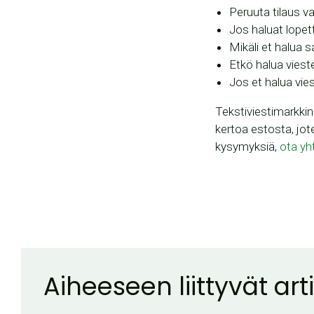
Peruuta tilaus 
Jos haluat lope
Mikäli et halua
Etkö halua vies
Jos et halua vi
Tekstiviestimarkkin
kertoa estosta, jote
kysymyksiä,
ota yh
Aiheeseen liittyvät arti