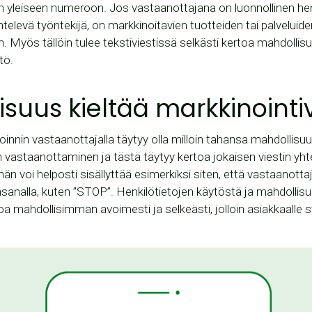
n yleiseen numeroon. Jos vastaanottajana on luonnollinen hen
televä työntekijä, on markkinoitavien tuotteiden tai palveluiden
in. Myös tällöin tulee tekstiviestissä selkästi kertoa mahdollis
tö.
suus kieltää markkinointiv
oinnin vastaanottajalla täytyy olla milloin tahansa mahdollisuu
n vastaanottaminen ja tästä täytyy kertoa jokaisen viestin yh
män voi helposti sisällyttää esimerkiksi siten, että vastaanotta
vainsanalla, kuten ”STOP”. Henkilötietojen käytöstä ja mahdolli
toa mahdollisimman avoimesti ja selkeästi, jolloin asiakkaalle