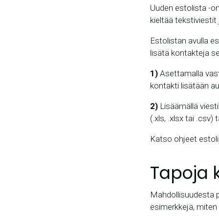
Uuden estolista -om
kieltää tekstiviesti
Estolistan avulla es
lisätä kontakteja seu
1)
Asettamalla vas
kontakti lisätään a
2)
Lisäämällä viest
(.xls, .xlsx tai .csv
Katso ohjeet estol
Tapoja 
Mahdollisuudesta p
esimerkkejä, miten 