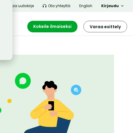
Tilaa uutiskirje
Ota yhteyttä
English
Kirjaudu
Kokeile ilmaiseksi
Varaa esittely