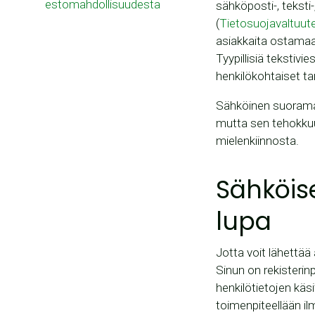
estomahdollisuudesta
sähköposti-, teksti-
(
Tietosuojavaltuute
asiakkaita ostamaan
Tyypillisiä tekstivi
henkilökohtaiset ta
Sähköinen suoramar
mutta sen tehokkuus
mielenkiinnosta.
Sähköis
lupa
Jotta voit lähettää
Sinun on rekisteri
henkilötietojen käs
toimenpiteellään i