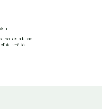
uton
t samanlaista tapaa
tolista herättää