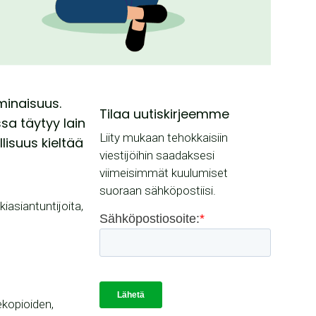
minaisuus.
Tilaa uutiskirjeemme
sa täytyy lain
Liity mukaan tehokkaisiin
isuus kieltää
viestijöihin saadaksesi
viimeisimmät kuulumiset
suoraan sähköpostiisi.
iasiantuntijoita,
ekopioiden,