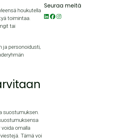
Seuraa meitä
yleensä houkutella
tyä toimintaa.
ngit tai
 ja personoidusti,
kohderyhmän
arvitaan
alta suostumuksen.
ut suostumuksensa
y voida omalla
viestejä. Tämä voi