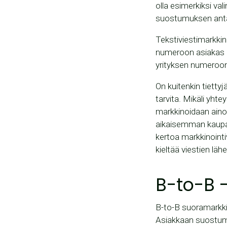
olla esimerkiksi val
suostumuksen ant
Tekstiviestimarkkin
numeroon asiakas li
yrityksen numeroon,
On kuitenkin tiettyj
tarvita. Mikäli yht
markkinoidaan ainoa
aikaisemman kaupan 
kertoa markkinointi
kieltää viestien lä
B-to-B 
B-to-B suoramarkkin
Asiakkaan suostumust