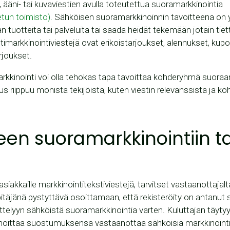
, ääni- tai kuvaviestien avulla toteutettua suoramarkkinointia
tun toimisto).
Sähköisen suoramarkkinoinnin tavoitteena on 
 tuotteita tai palveluita tai saada heidät tekemään jotain tiet
estimarkkinointiviestejä ovat erikoistarjoukset, alennukset, kupo
rjoukset.
kkinointi voi olla tehokas tapa tavoittaa kohderyhmä suoraan
 riippuu monista tekijöistä, kuten viestin relevanssista ja 
een suoramarkkinointiin t
 asiakkaille markkinointitekstiviestejä, tarvitset vastaanottaj
npitäjänä pystyttävä osoittamaan, että rekisteröity on antan
ittelyyn sähköistä suoramarkkinointia varten. Kuluttajan täyty
lmoittaa suostumuksensa vastaanottaa sähköisiä markkinointi