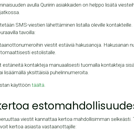
inaisuuden avulla Quriirin asiakkaiden on helppo lisätä vieste
t jatkossa.
tetään SMS-viestien lähettäminen listalla oleville kontakteille.
raavilla tavoilla:
taanottonumeroihin viestit estäviä hakusanoja. Hakusanan n
utomaattisesti estolistalle.
it estäneitä kontakteja manuaalisesti tuomalla kontakteja sis
) tai lisäämällä yksittäisiä puhelinnumeroita.
istan käyttöön
täältä
.
kertoa estomahdollisuude
eruuttaa viestit kannattaa kertoa mahdollisimman selkeästi
voit kertoa asiasta vastaanottajille: