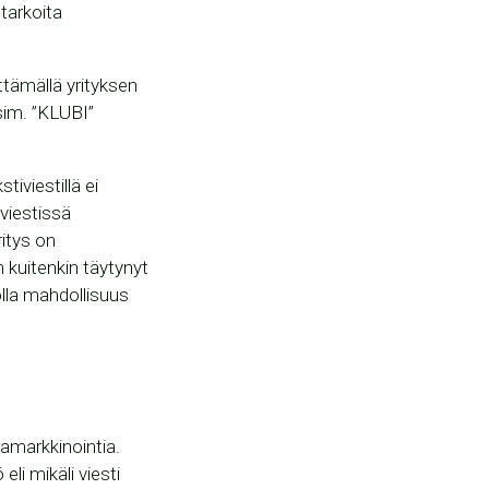
 tarkoita
ttämällä yrityksen
esim. ”KLUBI”
tiviestillä ei
 viestissä
ritys on
 kuitenkin täytynyt
olla mahdollisuus
amarkkinointia.
li mikäli viesti