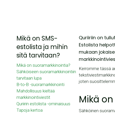
Mikä on SMS-
Quriiriin on tu
Estolista helpo
estolista ja mihin
mukaan jokaisen
sitä tarvitaan?
markkinointivies
Mikä on suoramarkkinointia?
Kerromme tässä art
Sähköiseen suoramarkkinointiin
tekstiviestimarkkino
tarvitaan lupa
joten suosittelemm
B-to-B -suoramarkkinointi
Mahdollisuus kieltää
Mikä on
markkinointiviestit
Quriirin estolista -ominaisuus
Tapoja kertoa
Sähköinen suoramark