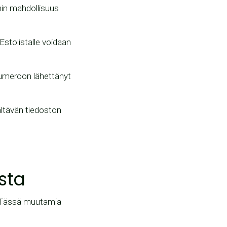
ihin mahdollisuus
 Estolistalle voidaan
umeroon lähettänyt
ältävän tiedoston
sta
. Tässä muutamia