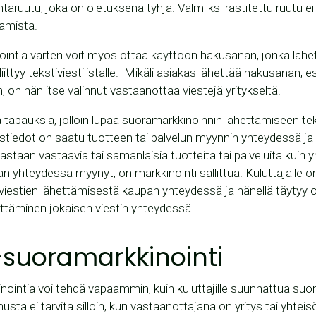
intaruutu, joka on oletuksena tyhjä. Valmiiksi rastitettu ruutu ei
amista.
ointia varten voit myös ottaa käyttöön hakusanan, jonka lähe
ittyy tekstiviestilistalle. Mikäli asiakas lähettää hakusanan, 
 on hän itse valinnut vastaanottaa viestejä yritykseltä.
ä tapauksia, jolloin lupaa suoramarkkinoinnin lähettämiseen teks
eystiedot on saatu tuotteen tai palvelun myynnin yhteydessä ja
staan vastaavia tai samanlaisia tuotteita tai palveluita kuin y
yhteydessä myynyt, on markkinointi sallittua. Kuluttajalle on
viestien lähettämisestä kaupan yhteydessä ja hänellä täytyy 
hettäminen jokaisen viestin yhteydessä.
-suoramarkkinointi
ointia voi tehdä vapaammin, kuin kuluttajille suunnattua suor
a ei tarvita silloin, kun vastaanottajana on yritys tai yhteisö e