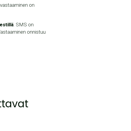
n vastaaminen on
estillä
. SMS on
. Vastaaminen onnistuu
ttavat