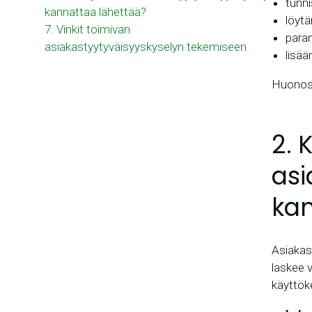
tunn
kannattaa lähettää?
löyt
7. Vinkit toimivan
para
asiakastyytyväisyyskyselyn tekemiseen
lisää
Huonost
2. 
asi
kan
Asiakas
laskee 
käyttök