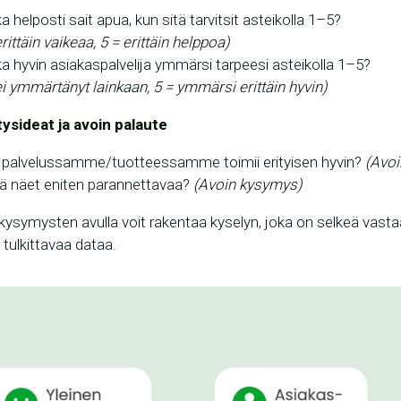
a helposti sait apua, kun sitä tarvitsit asteikolla 1–5?
erittäin vaikeaa, 5 = erittäin helppoa)
a hyvin asiakaspalvelija ymmärsi tarpeesi asteikolla 1–5?
ei ymmärtänyt lainkaan, 5 = ymmärsi erittäin hyvin)
tysideat ja avoin palaute
 palvelussamme/tuotteessamme toimii erityisen hyvin?
(Avo
ä näet eniten parannettavaa?
(Avoin kysymys)
ysymysten avulla voit rakentaa kyselyn, joka on selkeä vastaaj
 tulkittavaa dataa.