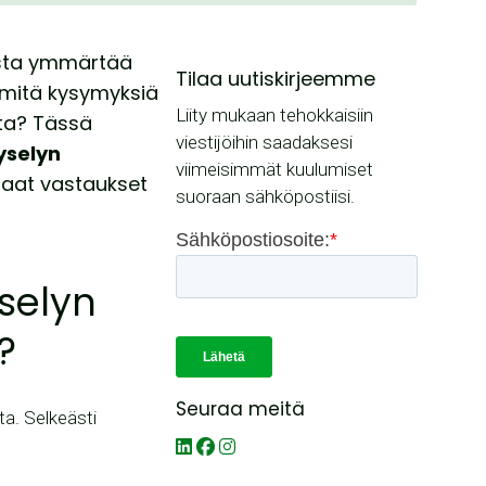
ista ymmärtää
Tilaa uutiskirjeemme
a mitä kysymyksiä
Liity mukaan tehokkaisiin
tta? Tässä
viestijöihin saadaksesi
yselyn
viimeisimmät kuulumiset
 saat vastaukset
suoraan sähköpostiisi.
yselyn
?
Seuraa meitä
a. Selkeästi