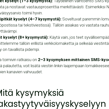
et kyselyt (1–3 kysymystä):
Täydellinen vaihtoehto SMS-ky
ta ja nostavat vastausprosenttia merkittävästi. Esimerkiksi N
väisyysarvio toimii hyvin.
ipitkät kyselyt (4–7 kysymystä):
Soveltuvat paremmin lomakk
postissa tai tekstiviestissä). Tällöin asiakas voi vastata ra
yttävämpi.
ät kyselyt (8+ kysymystä):
Käytä vain, jos teet syvällisempä
ttelemme tällöin erillistä verkkolomaketta ja selkeää viestintä
y on tavallista pidempi.
ja toimivin ratkaisu on
2–3 kysymyksen mittainen SMS-kys
ä palautetta, voit lisätä viestiin linkin laajempaan lomakkees
en kanavien vahvuudet.
Mitä kysymyksiä
akastyytyväisyyskyselyyn