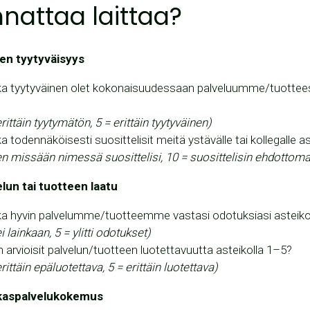
nattaa laittaa?
nen tyytyväisyys
ka tyytyväinen olet kokonaisuudessaan palveluumme/tuotte
erittäin tyytymätön, 5 = erittäin tyytyväinen)
a todennäköisesti suosittelisit meitä ystävälle tai kollegalle a
en missään nimessä suosittelisi, 10 = suosittelisin ehdottoma
elun tai tuotteen laatu
ka hyvin palvelumme/tuotteemme vastasi odotuksiasi asteiko
ei lainkaan, 5 = ylitti odotukset)
 arvioisit palvelun/tuotteen luotettavuutta asteikolla 1–5?
erittäin epäluotettava, 5 = erittäin luotettava)
akaspalvelukokemus