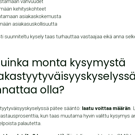
istamaan vahvuudet
ämään kehityskohteet
ntamaan asiakaskokemusta
mään asiakasuskollisuutta
i suunniteltu kysely taas turhauttaa vastaajaa eikä anna selke
Kuinka monta kysymystä
akastyytyväisyyskyselyss
nattaa olla?
tyytyväisyyskyselyssä pätee sääntö:
laatu voittaa määrän
. 
vastausprosenttia, kun taas muutama hyvin valittu kysymys a
elpoista palautetta.