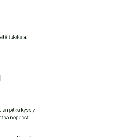
itä tuloksia.
ä
Liian pitkä kysely
ntaa nopeasti