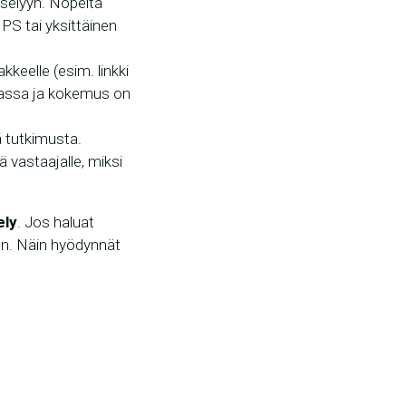
selyyn. Nopeita
PS tai yksittäinen
eelle (esim. linkki
uhassa ja kokemus on
ä tutkimusta.
ä vastaajalle, miksi
ely
. Jos haluat
een. Näin hyödynnät