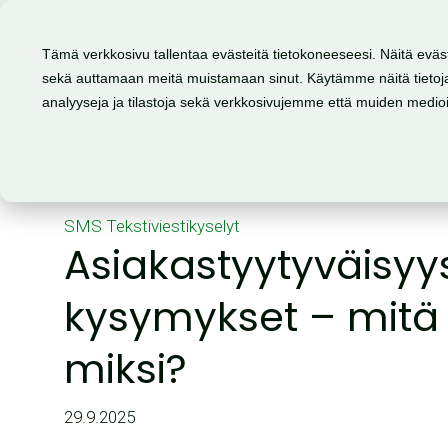
Lähettäjätunnuksen luvitus ja suojaus →
Tämä verkkosivu tallentaa evästeitä tietokoneeseesi. Näitä eväs
sekä auttamaan meitä muistamaan sinut. Käytämme näitä tietoja
Tuote
Mahdollisuudet
analyyseja ja tilastoja sekä verkkosivujemme että muiden medi
SMS
Tekstiviestikyselyt
Asiakastyytyväisyy
kysymykset – mitä
miksi?
29.9.2025