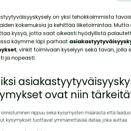
styytyväisyyskysely on yksi tehokkaimmista tavo
aiden kokemuksia ja kehittää liiketoimintaa. Mutt
taa kysyä, jotta saat oikeasti hyödyllistä palaute
ssa käymme läpi parhaat
asiakastyytyväisyysk
ykset
, vinkit toimivaan kyselyyn sekä tavan, jolla
ti ja nopeasti.
Miksi asiakastyytyväisyysk
ymykset ovat niin tärkeitä
 onnistuminen riippuu sekä kysymysten määrästä että laadust
lut kysymykset tuottavat ymmärrettävää dataa, joka auttaa: