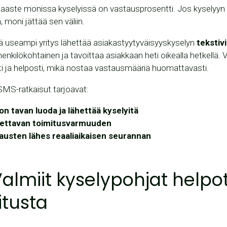
haaste monissa kyselyissä on vastausprosentti. Jos kyselyy
, moni jättää sen väliin.
hä useampi yritys lähettää asiakastyytyväisyyskyselyn
tekstivi
henkilökohtainen ja tavoittaa asiakkaan heti oikealla hetkellä
i ja helposti, mikä nostaa vastausmääriä huomattavasti.
 SMS-ratkaisut tarjoavat:
on tavan luoda ja lähettää kyselyitä
ettavan toimitusvarmuuden
austen lähes reaaliaikaisen seurannan
Valmiit kyselypohjat helpo
itusta