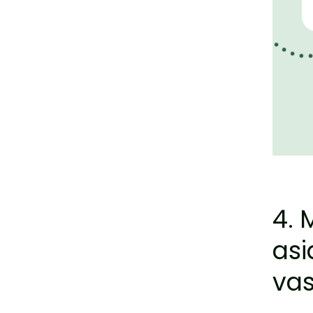
4. 
asi
vas