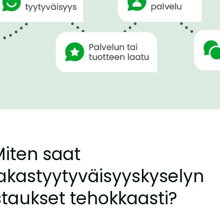
Miten saat
akastyytyväisyyskyselyn
taukset tehokkaasti?