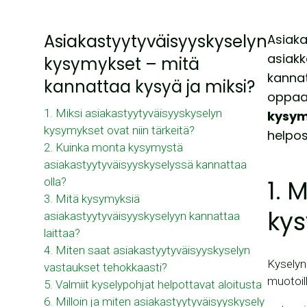
Asiakastyytyväisyyskyselyn
Asiaka
asiakk
kysymykset – mitä
kannat
kannattaa kysyä ja miksi?
oppaa
1. Miksi asiakastyytyväisyyskyselyn
kysym
kysymykset ovat niin tärkeitä?
helpos
2. Kuinka monta kysymystä
asiakastyytyväisyyskyselyssä kannattaa
1. 
olla?
3. Mitä kysymyksiä
kys
asiakastyytyväisyyskyselyyn kannattaa
laittaa?
4. Miten saat asiakastyytyväisyyskyselyn
Kyselyn
vastaukset tehokkaasti?
muotoil
5. Valmiit kyselypohjat helpottavat aloitusta
6. Milloin ja miten asiakastyytyväisyyskysely