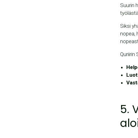
Suurin 
työlästä
Siksi y
nopea, 
nopeast
Quriirin
Help
Luot
Vast
5. 
alo