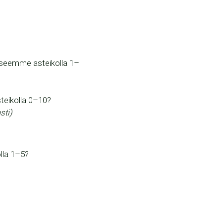
eseemme asteikolla 1–
steikolla 0–10?
sti)
lla 1–5?