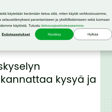
teitä käytetään kerämään tietoa siitä, miten käytät verkkosivuamme,
 selauselämyksesi parantamiseen ja yksilöllistämiseen sekä luomaan
Resurssit
Hinnasto
Meistä
oidemme käytöstä. Tutustu
tietosuojaselosteeseemme
.
Evästeasetukset
Hyväksy
Hylkää
skyselyn
 kannattaa kysyä ja