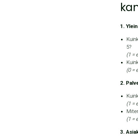
kan
1. Ylei
Kuin
5?
(1 = 
Kuink
(0 = 
2. Palv
Kuin
(1 = 
Miten
(1 = 
3. Asi