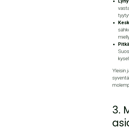
Lyhy
vasta
tyyty
Kesk
sähkö
miell
Pitk
Suosi
kysel
Yleisin 
syventä
molempi
3. 
asi