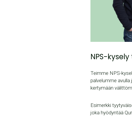
NPS-kysely t
Teimme NPS-kysely
palvelumme avulla j
kertymään välittömä
Esimerkki tyytyväi
joka hyödyntää Quri