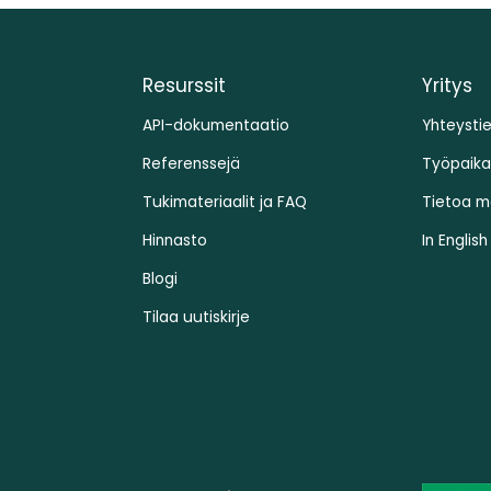
Resurssit
Yritys
API-dokumentaatio
Yhteysti
Referenssejä
Työpaika
Tukimateriaalit ja FAQ
Tietoa m
Hinnasto
In English
Blogi
Tilaa uutiskirje