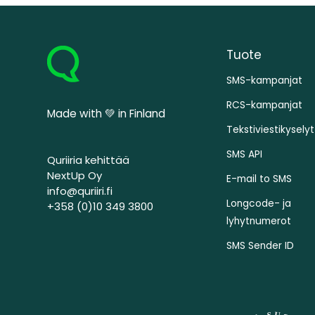
Tuote
SMS-kampanjat
RCS-kampanjat
Made with 💚 in Finland
Tekstiviestikyselyt
SMS API
Quriiria kehittää
NextUp Oy
E-mail to SMS
info@quriiri.fi
Longcode- ja
+358 (0)10 349 3800
lyhytnumerot
SMS Sender ID