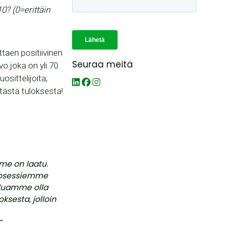
10? (0=erittäin
ttaen positiivinen
Seuraa meitä
vo joka on yli 70
sittelijoita,
 tästä tuloksesta!
me on laatu.
rosessiemme
aluamme olla
ksesta, jolloin
.”