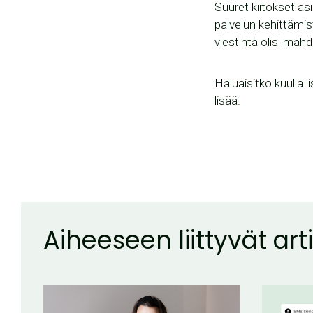
Suuret kiitokset a
palvelun kehittämis
viestintä olisi mah
Haluaisitko kuulla 
lisää.
Aiheeseen liittyvät arti