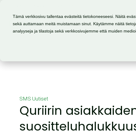
Lähettäjätunnuksen luvitus ja suojaus →
Tämä verkkosivu tallentaa evästeitä tietokoneeseesi. Näitä eväs
sekä auttamaan meitä muistamaan sinut. Käytämme näitä tietoja
Tuote
Mahdollisuudet
analyyseja ja tilastoja sekä verkkosivujemme että muiden medi
SMS
Uutiset
Quriirin asiakkaide
suositteluhalukkuu