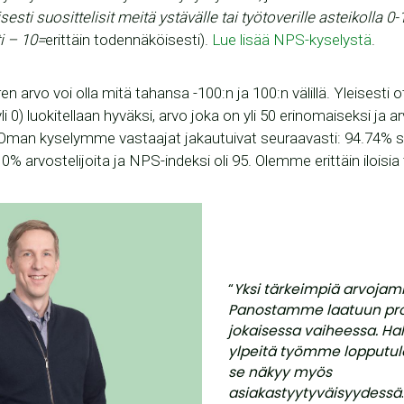
sti suosittelisit meitä ystävälle tai työtoverille asteikolla 0-
i – 10=
erittäin todennäköisesti).
Lue lisää NPS-kyselystä
.
arvo voi olla mitä tahansa -100:n ja 100:n välillä. Yleisesti o
i 0) luokitellaan hyväksi, arvo joka on yli 50 erinomaiseksi ja ar
 Oman kyselymme vastaajat jakautuivat seuraavasti: 94.74% suo
 0% arvostelijoita ja NPS-indeksi oli 95. Olemme erittäin iloisia
“
Yksi tärkeimpiä arvojam
Panostamme laatuun p
jokaisessa vaiheessa. H
ylpeitä työmme lopputulo
se näkyy myös
asiakastyytyväisyydessä