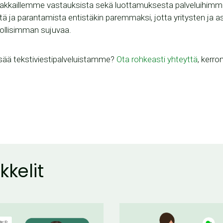
siakkaillemme vastauksista sekä luottamuksesta palveluihi
tä ja parantamista entistäkin paremmaksi, jotta yritysten ja a
dollisimman sujuvaa.
lisää tekstiviestipalveluistamme?
Ota rohkeasti yhteyttä
, kerr
kkelit