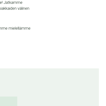
mme! Jatkamme
siakkaiden välinen
omme mielellämme