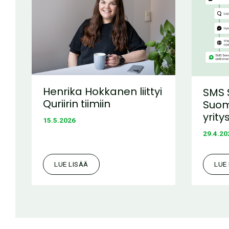
Henrika Hokkanen liittyi
SMS 
Quriirin tiimiin
Suom
yrity
15.5.2026
29.4.20
LUE LISÄÄ
LUE