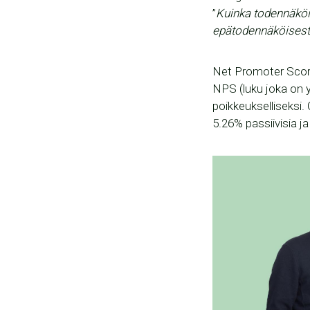
”
Kuinka todennäköise
epätodennäköisest
Net Promoter Scoren 
NPS (luku joka on yl
poikkeukselliseksi.
5.26% passiivisia ja