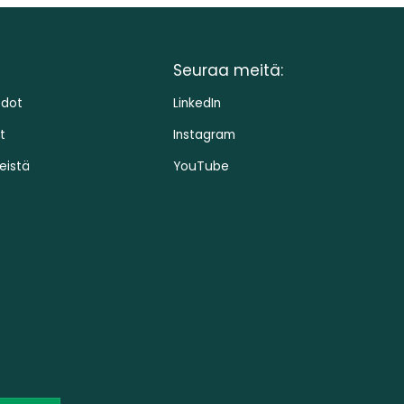
Seuraa meitä:
edot
LinkedIn
t
Instagram
eistä
YouTube