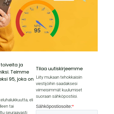
oiveita ja
Tilaa uutiskirjeemme
miksi. Teimme
Liity mukaan tehokkaisiin
ksi 95, joka on
viestijöihin saadaksesi
viimeisimmät kuulumiset
suoraan sähköpostiisi.
eluhalukkuutta, eli
lleen tai
ltu seuraavasti