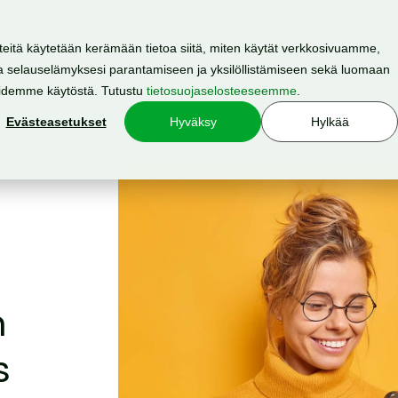
teitä käytetään kerämään tietoa siitä, miten käytät verkkosivuamme,
 selauselämyksesi parantamiseen ja yksilöllistämiseen sekä luomaan
Resurssit
Hinnasto
Meistä
oidemme käytöstä. Tutustu
tietosuojaselosteeseemme
.
Evästeasetukset
Hyväksy
Hylkää
n
s