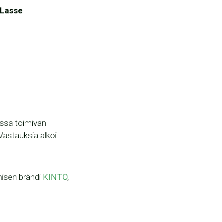
Lasse
ssa toimivan
Vastauksia alkoi
misen brändi
KINTO
,