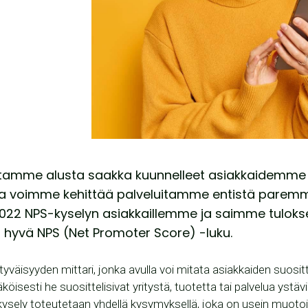
amme alusta saakka kuunnelleet asiakkaidemme t
tta voimme kehittää palveluitamme entistä parem
22 NPS-kyselyn asiakkaillemme ja saimme tulokse
n hyvä NPS (Net Promoter Score) -luku.
väisyyden mittari, jonka avulla voi mitata asiakkaiden suositt
köisesti he suosittelisivat yritystä, tuotetta tai palvelua ystävi
kysely toteutetaan yhdellä kysymyksellä, joka on usein muotoi