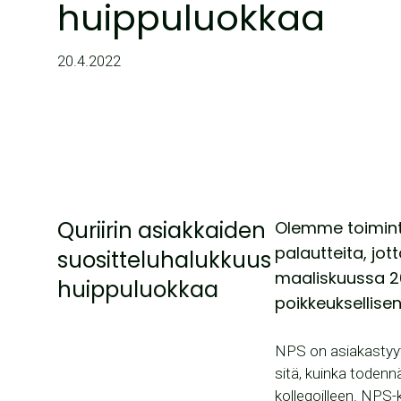
huippuluokkaa
20.4.2022
Quriirin asiakkaiden
Olemme toimint
palautteita, jo
suositteluhalukkuus
maaliskuussa 20
huippuluokkaa
poikkeuksellise
NPS on asiakastyyty
sitä, kuinka todennä
kollegoilleen. NPS-