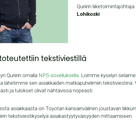
Quriirin liiketoimintajohtaja
Lohikoski
.
oteutettiin tekstiviestillä
n Quriirin omalla
NPS-sovelluksella
. Loimme kyselyn selaime
a lähetimme sen asiakkaiden matkapuhelimiin tekstiviestinä. 
sti ja tulokset olivat nähtävissä nopeasti.
sestä asiakkaasta on Toyotan kansainvälinen joustavan liikku
irin tekstiviestikyselyä asiakastyytyväisyyden mittaamiseen.