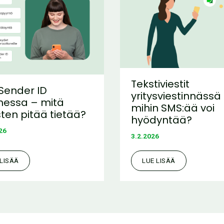
Tekstiviestit
Sender ID
yritysviestinnässä
essa – mitä
mihin SMS:ää voi
sten pitää tietää?
hyödyntää?
26
3.2.2026
 LISÄÄ
LUE LISÄÄ