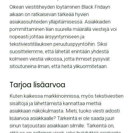
Oikean viestitiheyden löytäminen Black Fridayn
aikaan on ratkaisevan tärkeää hyvien
asiakassuhteiden ylläpitämisessä. Asiakkaiden
pommittaminen liian suurella määrällä viestejä voi
nopeasti johtaa ärsyyntymiseen ja
tekstiviestitilauksen peruutuspyyntöihin. Siksi
suosittelemme, että lähetät enintään yhdestä
kolmeen viestiä viikossa, jotta ihmiset pysyvät
sitoutuneina ilman, että heitä ylikuormitetaan.
Tarjoa lisäarvoa
Kuten kaikessa markkinoinnissa, myös tekstiviestien
sisältöjä ja lähettämistä kannattaa miettiä
asiakkaan näkökulmasta. Mieti, tuoko viesti aidosti
lisäarvoa asiakkaalle? Tärkeintä ei ole saada juuri
sinun tarjoustasi asiakkaan silmille. Tärkeintä on,