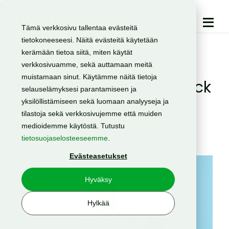
Tämä verkkosivu tallentaa evästeitä
tietokoneeseesi. Näitä evästeitä käytetään
kerämään tietoa siitä, miten käytät
verkkosivuamme, sekä auttamaan meitä
Markkinointi
Ryhmätekstiviestit
muistamaan sinut. Käytämme näitä tietoja
Näin varmistat, että Black
selauselämyksesi parantamiseen ja
Friday -tarjouksesi
yksilöllistämiseen sekä luomaan analyyseja ja
tilastoja sekä verkkosivujemme että muiden
huomataan
medioidemme käytöstä. Tutustu
tietosuojaselosteeseemme
.
8.11.2023
Evästeasetukset
Hyväksy
Hylkää