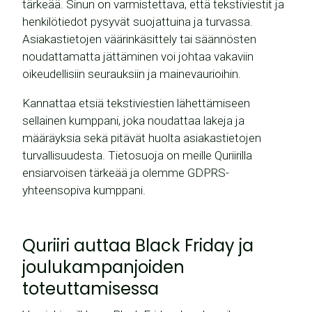
tärkeää. Sinun on varmistettava, että tekstiviestit ja
henkilötiedot pysyvät suojattuina ja turvassa.
Asiakastietojen väärinkäsittely tai säännösten
noudattamatta jättäminen voi johtaa vakaviin
oikeudellisiin seurauksiin ja mainevaurioihin.
Kannattaa etsiä tekstiviestien lähettämiseen
sellainen kumppani, joka noudattaa lakeja ja
määräyksia sekä pitävät huolta asiakastietojen
turvallisuudesta. Tietosuoja on meille Quriirilla
ensiarvoisen tärkeää ja olemme GDPRS-
yhteensopiva kumppani.
Quriiri auttaa Black Friday ja
joulukampanjoiden
toteuttamisessa