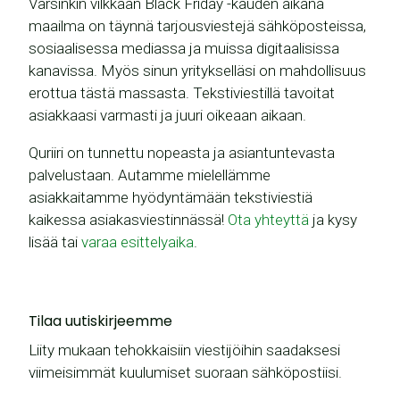
Varsinkin vilkkaan Black Friday -kauden aikana
maailma on täynnä tarjousviestejä sähköposteissa,
sosiaalisessa mediassa ja muissa digitaalisissa
kanavissa. Myös sinun yritykselläsi on mahdollisuus
erottua tästä massasta. Tekstiviestillä tavoitat
asiakkaasi varmasti ja juuri oikeaan aikaan.
Quriiri on tunnettu nopeasta ja asiantuntevasta
palvelustaan. Autamme mielellämme
asiakkaitamme hyödyntämään tekstiviestiä
kaikessa asiakasviestinnässä!
Ota yhteyttä
ja kysy
lisää tai
varaa esittelyaika
.
Tilaa uutiskirjeemme
Liity mukaan tehokkaisiin viestijöihin saadaksesi
viimeisimmät kuulumiset suoraan sähköpostiisi.