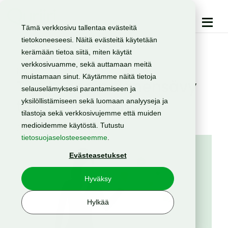
Tämä verkkosivu tallentaa evästeitä
tietokoneeseesi. Näitä evästeitä käytetään
kerämään tietoa siitä, miten käytät
verkkosivuamme, sekä auttamaan meitä
Markkinointi
SMS
muistamaan sinut. Käytämme näitä tietoja
Tuo brändin äänensävy
selauselämyksesi parantamiseen ja
tekstiviesteihin
yksilöllistämiseen sekä luomaan analyyseja ja
tilastoja sekä verkkosivujemme että muiden
medioidemme käytöstä. Tutustu
24.4.2025
tietosuojaselosteeseemme
.
Evästeasetukset
Hyväksy
Hylkää