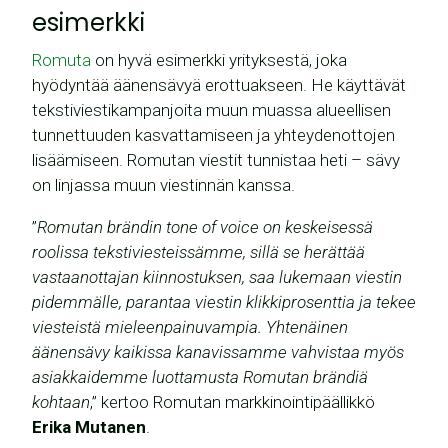
esimerkki
Romuta
on hyvä esimerkki yrityksestä, joka
hyödyntää äänensävyä erottuakseen. He käyttävät
tekstiviestikampanjoita muun muassa alueellisen
tunnettuuden kasvattamiseen ja yhteydenottojen
lisäämiseen. Romutan viestit tunnistaa heti – sävy
on linjassa muun viestinnän kanssa.
”
Romutan brändin tone of voice on keskeisessä
roolissa tekstiviesteissämme, sillä se herättää
vastaanottajan kiinnostuksen, saa lukemaan viestin
pidemmälle, parantaa viestin klikkiprosenttia ja tekee
viesteistä mieleenpainuvampia. Yhtenäinen
äänensävy kaikissa kanavissamme vahvistaa myös
asiakkaidemme luottamusta Romutan brändiä
kohtaan
,” kertoo Romutan markkinointipäällikkö
Erika Mutanen
.