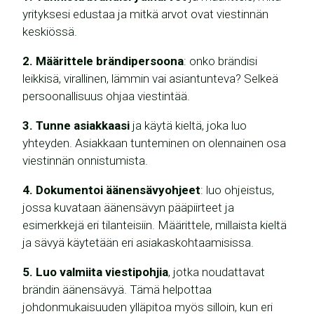
yrityksesi edustaa ja mitkä arvot ovat viestinnän
keskiössä.
2. Määrittele brändipersoona
: onko brändisi
leikkisä, virallinen, lämmin vai asiantunteva? Selkeä
persoonallisuus ohjaa viestintää.
3. Tunne asiakkaasi
ja käytä kieltä, joka luo
yhteyden. Asiakkaan tunteminen on olennainen osa
viestinnän onnistumista.
4. Dokumentoi äänensävyohjeet
: luo ohjeistus,
jossa kuvataan äänensävyn pääpiirteet ja
esimerkkejä eri tilanteisiin. Määrittele, millaista kieltä
ja sävyä käytetään eri asiakaskohtaamisissa.
5. Luo valmiita viestipohjia
, jotka noudattavat
brändin äänensävyä. Tämä helpottaa
johdonmukaisuuden ylläpitoa myös silloin, kun eri