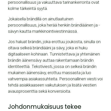
persoonallisuus ja vakuuttava tarinankerronta ovat
kolme tärkeintä syytä.
Jokaisella brändillä on ainutlaatuinen
persoonallisuus, joka herää henkiin brändiäänen ja -
sävyn kautta markkinointiviestinnässä.
Jos haluat brändin, joka erottuu joukosta, sinulla on
oltava selkeä brändiääni ja sävy, joka ei huku
digitaaliseen kohinaan. Tunnistettava ja yhtenäinen
brändin äänensävy auttaa rakentamaan brändin
identiteettiä. Tekstiviesti, jossa on selkeä brändin
mukainen äänensävy, erottuu massasta ja luo
vahvempia asiakassuhteita. Persoonallinen viesti voi
tehdä asiakkaaseen vaikutuksen ja lisätä viestien
avausprosenttia sekä konversioita.
Johdonmukaisuus tekee