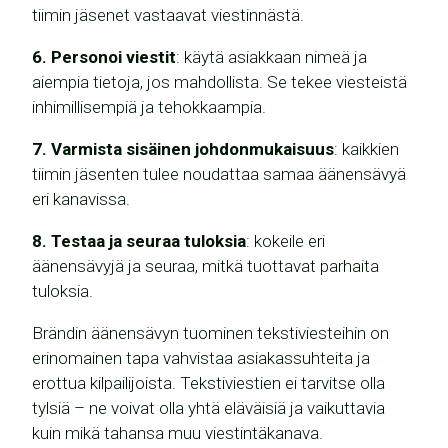
tiimin jäsenet vastaavat viestinnästä.
6. Personoi viestit
: käytä asiakkaan nimeä ja
aiempia tietoja, jos mahdollista. Se tekee viesteistä
inhimillisempiä ja tehokkaampia.
7. Varmista sisäinen johdonmukaisuus
: kaikkien
tiimin jäsenten tulee noudattaa samaa äänensävyä
eri kanavissa.
8. Testaa ja seuraa tuloksia
: kokeile eri
äänensävyjä ja seuraa, mitkä tuottavat parhaita
tuloksia.
Brändin äänensävyn tuominen tekstiviesteihin on
erinomainen tapa vahvistaa asiakassuhteita ja
erottua kilpailijoista. Tekstiviestien ei tarvitse olla
tylsiä – ne voivat olla yhtä eläväisiä ja vaikuttavia
kuin mikä tahansa muu viestintäkanava.