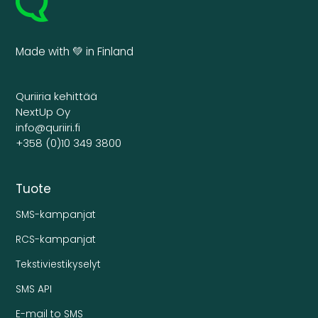
Made with 💚 in Finland
Quriiria kehittää
NextUp Oy
info@quriiri.fi
+358 (0)10 349 3800
Tuote
SMS-kampanjat
RCS-kampanjat
Tekstiviestikyselyt
SMS API
E-mail to SMS