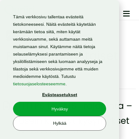
Tämä verkkosivu tallentaa evästeitä
tietokoneeseesi. Näitä evästeitä käytetään
Category -
kerämään tietoa siitä, miten käytät
verkkosivuamme, sekä auttamaan meitä
muistamaan sinut. Käytämme näitä tietoja
Rajapintakohtaiset
selauselämyksesi parantamiseen ja
yksilöllistämiseen sekä luomaan analyyseja ja
tilastoja sekä verkkosivujemme että muiden
kysymykset
medioidemme käytöstä. Tutustu
tietosuojaselosteeseemme
.
Evästeasetukset
HTTPS to SMS -rajapinta –
Hyväksy
Usein kysytyt kysymykset
Hylkää
Date:
25.6.2025
By:
Tanja Lipponen