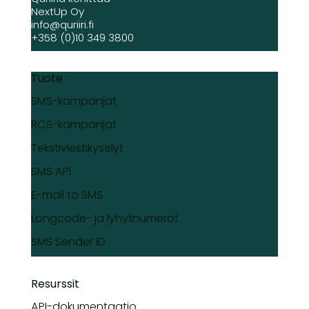
NextUp Oy
info@quriiri.fi
+358 (0)10 349 3800
Tuote
SMS-kampanjat
RCS-kampanjat
Tekstiviestikyselyt
SMS API
E-mail to SMS
Longcode- ja lyhytnumerot
SMS Sender ID
Resurssit
API-dokumentaatio