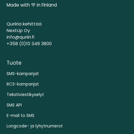
Made with 💚 in Finland
Quriiria kehittää
NextUp Oy
info@quriiri.fi
+358 (0)10 349 3800
Tuote
SMS-kampanjat
RCS-kampanjat
Tekstiviestikyselyt
SMS API
E-mail to SMS
Longcode- ja lyhytnumerot