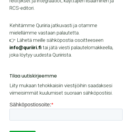
reititykset ja integraatiot, käyttäjien lisääminen ja
RCS-editori.
Kehitämme Quriiria jatkuvasti ja otamme
mielellämme vastaan palautetta.
👉 Lähetä meille sähköpostia osoitteeseen
info@quriiri.fi
tai jätä viesti palautelomakkeella,
joka löytyy uudesta Quriirista.
Tilaa uutiskirjeemme
Liity mukaan tehokkaisiin viestijöihin saadaksesi
viimeisimmät kuulumiset suoraan sähköpostiisi.