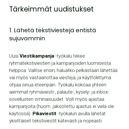
Tärkeimmät uudistukset
1. Lähetä tekstiviestejä entistä
sujuvammin
Uusi
Viestikampanja
-työkalu tekee
ryhmätekstiviestien ja kampanjoiden luomisesta
helppoa. Valitse ensin, haluatko pelkästään lähettää
vai myös vastaanottaa viestejä, ja käyttöliittymä
ohjaa sinua eteenpäin. Työkalu kokoaa yhteen
aiemmat ryhmäviesti-, palaute-, kysely- ja inbox-
sovellusten ominaisuudet. Voit myös ajastaa
kampanjoita (huom. jaksotettu ajastus ei vielä ole
käytössä).
Pikaviestit
-työkalun avulla lähetät
yksittäiset tekstiviestit kätevästi ja nopeasti.