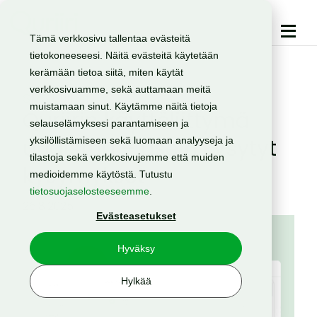
Tämä verkkosivu tallentaa evästeitä
tietokoneeseesi. Näitä evästeitä käytetään
kerämään tietoa siitä, miten käytät
verkkosivuamme, sekä auttamaan meitä
SMS
Uutiset
muistamaan sinut. Käytämme näitä tietoja
Quriirin käyttöliittymä
selauselämyksesi parantamiseen ja
uudistuu – usein kysytyt
yksilöllistämiseen sekä luomaan analyyseja ja
tilastoja sekä verkkosivujemme että muiden
kysymykset
medioidemme käytöstä. Tutustu
tietosuojaselosteeseemme
.
26.8.2025
Evästeasetukset
Hyväksy
Hylkää