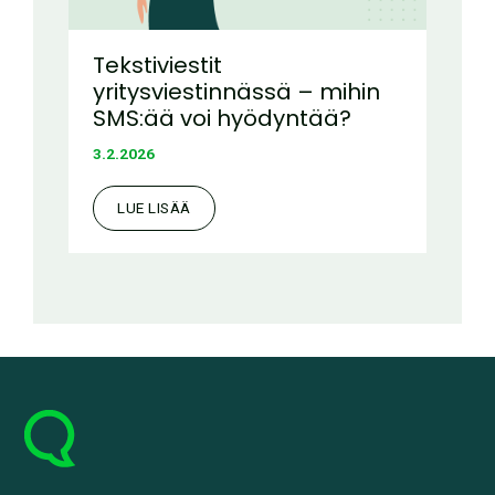
Tekstiviestit
yritysviestinnässä – mihin
SMS:ää voi hyödyntää?
3.2.2026
LUE LISÄÄ