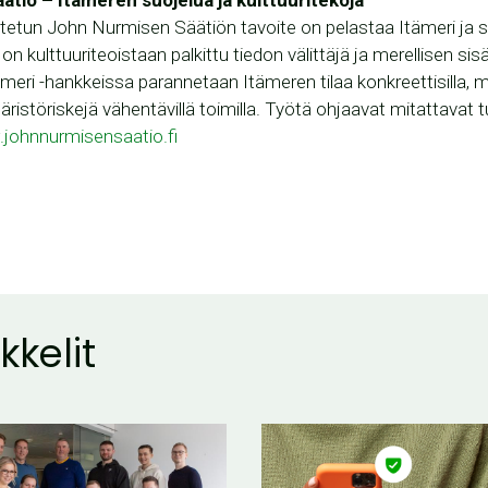
etun John Nurmisen Säätiön tavoite on pelastaa Itämeri ja sen
 on kulttuuriteoistaan palkittu tiedon välittäjä ja merellisen sisä
meri -hankkeissa parannetaan Itämeren tilaa konkreettisilla,
ristöriskejä vähentävillä toimilla. Työtä ohjaavat mitattavat t
johnnurmisensaatio.fi
kkelit