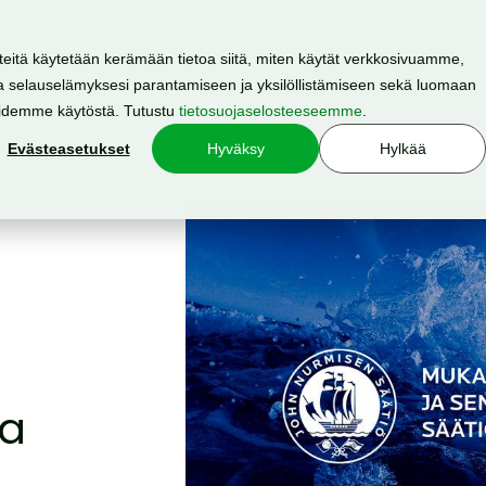
teitä käytetään kerämään tietoa siitä, miten käytät verkkosivuamme,
 selauselämyksesi parantamiseen ja yksilöllistämiseen sekä luomaan
Resurssit
Hinnasto
Meistä
oidemme käytöstä. Tutustu
tietosuojaselosteeseemme
.
Evästeasetukset
Hyväksy
Hylkää
a
sa