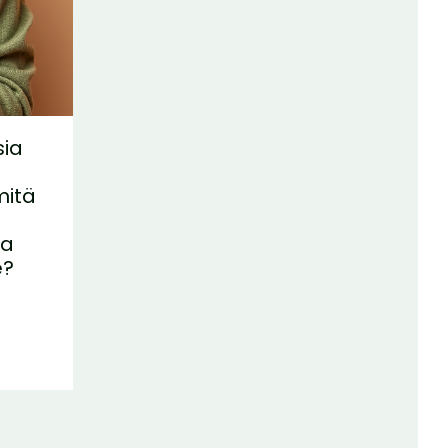
sia
a
mitä
aa
e?