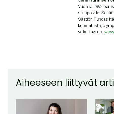
Vuonna 1992 perust
sukupolville. Säätiö
Säätiön Puhdas Itä
kuormitusta ja ympä
vaikuttavuus.
www.
Aiheeseen liittyvät arti