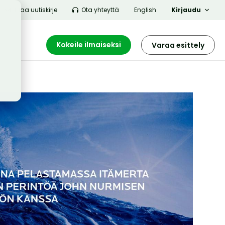
Tilaa uutiskirje
Ota yhteyttä
English
Kirjaudu
Kokeile ilmaiseksi
Varaa esittely