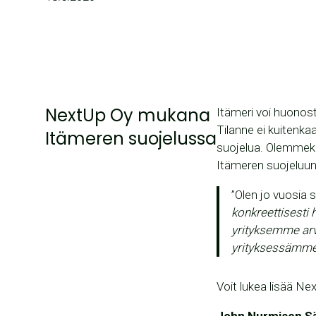
NextUp Oy mukana
Itämeri voi huonost
Tilanne ei kuitenk
Itämeren suojelussa
suojelua. Olemmeki
Itämeren suojeluun
”Olen jo vuosia 
konkreettisesti 
yrityksemme arv
yrityksessämme
Voit lukea lisää N
John Nurmisen Sää