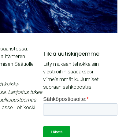
osaaristossa.
Tilaa uutiskirjeemme
sa Itämeren
misen Säätiölle
Liity mukaan tehokkaisiin
viestijöihin saadaksesi
viimeisimmät kuulumiset
tä kuinka
suoraan sähköpostiisi.
sa. Lahjoitus tukee
tuullisuusteemaa
 Lasse Lohikoski.