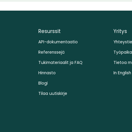
Resurssit
Yritys
API-dokumentaatio
Yhteysti
Referenssejä
Työpaika
Tukimateriaalit ja FAQ
Tietoa m
Hinnasto
In English
Blogi
Tilaa uutiskirje