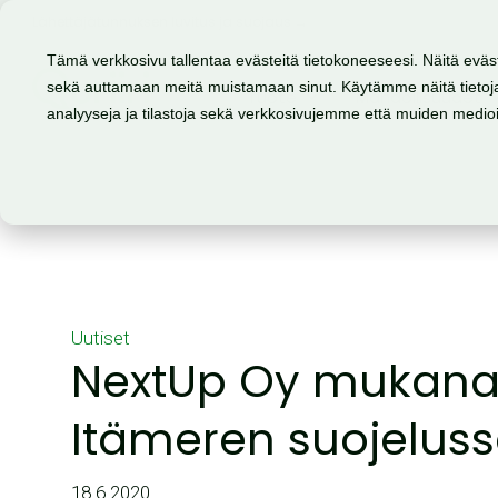
Lähettäjätunnuksen luvitus ja suojaus →
Tämä verkkosivu tallentaa evästeitä tietokoneeseesi. Näitä eväs
sekä auttamaan meitä muistamaan sinut. Käytämme näitä tietoja
Tuote
Mahdollisuudet
analyyseja ja tilastoja sekä verkkosivujemme että muiden medi
Uutiset
NextUp Oy mukan
Itämeren suojelus
18.6.2020