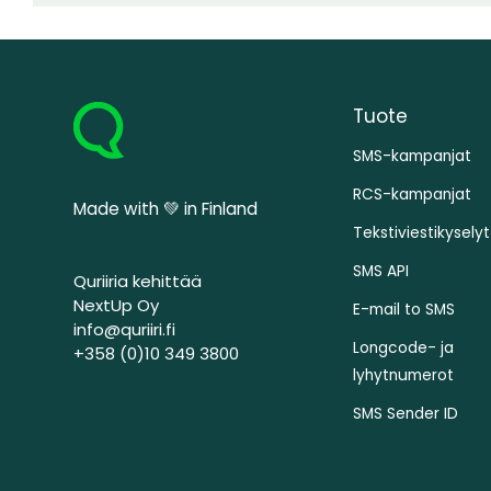
Tuote
SMS-kampanjat
RCS-kampanjat
Made with 💚 in Finland
Tekstiviestikyselyt
SMS API
Quriiria kehittää
NextUp Oy
E-mail to SMS
info@quriiri.fi
Longcode- ja
+358 (0)10 349 3800
lyhytnumerot
SMS Sender ID