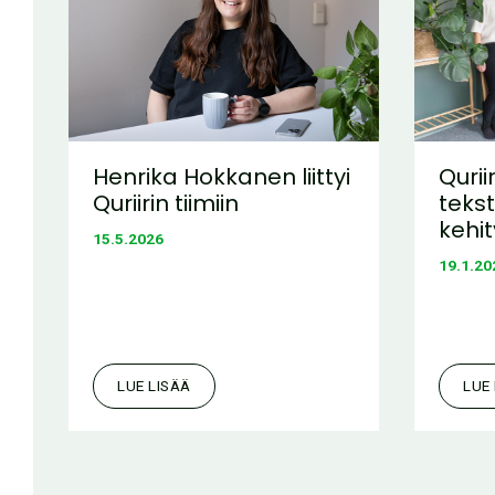
Henrika Hokkanen liittyi
Qurii
Quriirin tiimiin
teks
kehi
15.5.2026
19.1.20
LUE LISÄÄ
LUE