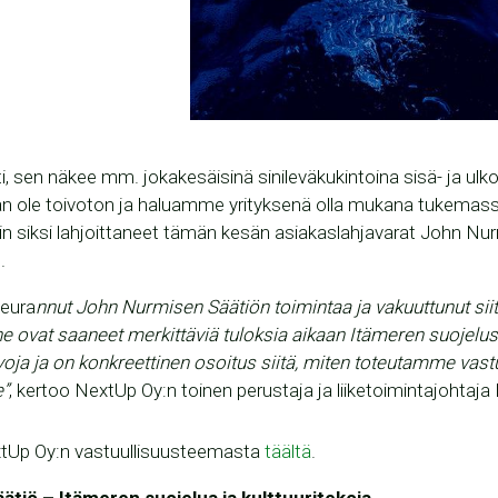
i, sen näkee mm. jokakesäisinä sinileväkukintoina sisä- ja ulk
aan ole toivoton ja haluamme yrityksenä olla mukana tukemas
n siksi lahjoittaneet tämän kesän asiakaslahjavarat John Nur
.
seura
nnut John Nurmisen Säätiön toimintaa ja vakuuttunut sii
he ovat saaneet merkittäviä tuloksia aikaan Itämeren suojelus
oja ja on konkreettinen osoitus siitä, miten toteutamme vas
”
, kertoo NextUp Oy:n toinen perustaja ja liiketoimintajohtaja
extUp Oy:n vastuullisuusteemasta
täältä
.
tiö – Itämeren suojelua ja kulttuuritekoja