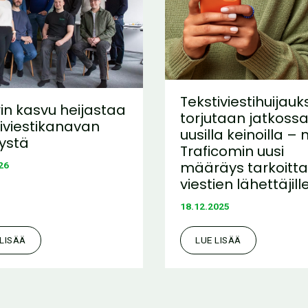
Tekstiviestihuijauk
rin kasvu heijastaa
torjutaan jatkoss
tiviestikanavan
uusilla keinoilla – 
tystä
Traficomin uusi
määräys tarkoitt
26
viestien lähettäjill
18.12.2025
 LISÄÄ
LUE LISÄÄ