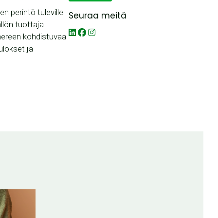
 perintö tuleville
Seuraa meitä
llön tuottaja.
 mereen kohdistuvaa
ulokset ja