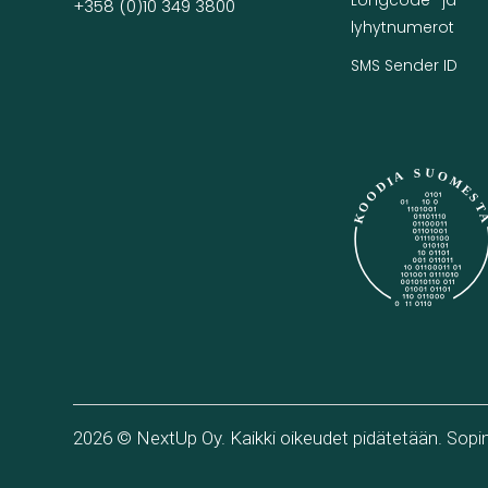
Longcode- ja
+358 (0)10 349 3800
lyhytnumerot
SMS Sender ID
2026 © NextUp Oy. Kaikki oikeudet pidätetään.
Sopi