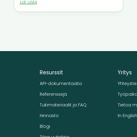
lue lisää
Resurssit
Yritys
API-dokumentaatio
Yhteysti
Referenssejä
Työpaika
Tukimateriaalit ja FAQ
Tietoa m
Hinnasto
In Englis
Blogi