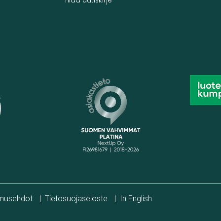
Tilaa uutiskirje
|
|
musehdot
Tietosuojaseloste
In English