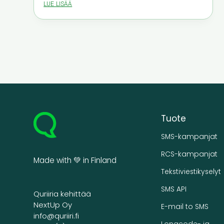
lue lisää
Tuote
SMS-kampanjat
RCS-kampanjat
Made with 💚 in Finland
Tekstiviestikyselyt
SMS API
Quriiria kehittää
NextUp Oy
E-mail to SMS
info@quriiri.fi