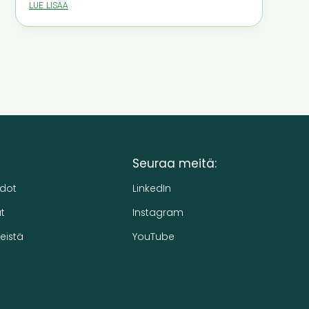
lue lisää
Seuraa meitä:
edot
LinkedIn
t
Instagram
eistä
YouTube
h