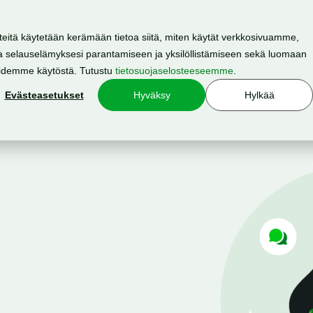
teitä käytetään kerämään tietoa siitä, miten käytät verkkosivuamme,
 selauselämyksesi parantamiseen ja yksilöllistämiseen sekä luomaan
Resurssit
Hinnasto
Meistä
oidemme käytöstä. Tutustu
tietosuojaselosteeseemme
.
Evästeasetukset
Hyväksy
Hylkää