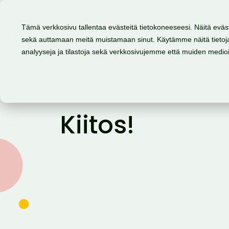
Lähettäjätunnuksen luvitus ja suojaus →
Tämä verkkosivu tallentaa evästeitä tietokoneeseesi. Näitä eväs
sekä auttamaan meitä muistamaan sinut. Käytämme näitä tietoja
Tuote
Mahdollisuudet
analyyseja ja tilastoja sekä verkkosivujemme että muiden medi
Kiitos!