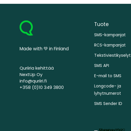
Tuote
SMS-kampanjat
RCS-kampanjat
Made with 💚 in Finland
Tekstiviestikyselyt
SMS API
Quriiria kehittää
NextUp Oy
E-mail to SMS
info@quriiri.fi
Longcode- ja
+358 (0)10 349 3800
lyhytnumerot
SMS Sender ID