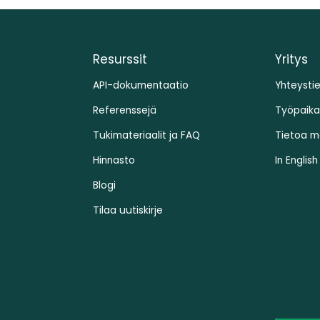
Resurssit
Yritys
API-dokumentaatio
Yhteysti
Referenssejä
Työpaika
Tukimateriaalit ja FAQ
Tietoa m
Hinnasto
In English
Blogi
Tilaa uutiskirje