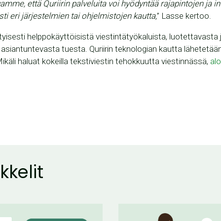
mme, että Quriirin palveluita voi hyödyntää rajapintojen ja i
ti eri järjestelmien tai ohjelmistojen kautta,
” Lasse kertoo.
ityisesti helppokäyttöisistä viestintätyökaluista, luotettavast
asiantuntevasta tuesta. Quriirin teknologian kautta lähetetään 
ikäli haluat kokeilla tekstiviestin tehokkuutta viestinnässä,
alo
kkelit