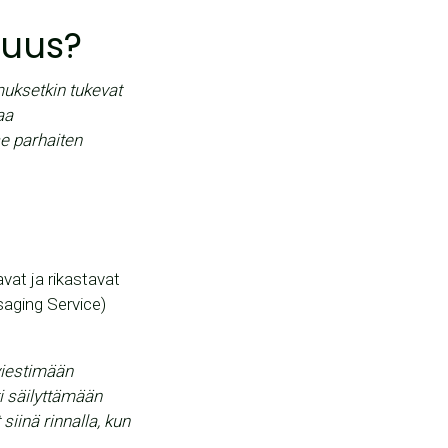
suus?
muksetkin tukevat
aa
se parhaiten
vat ja rikastavat
aging Service)
viestimään
i säilyttämään
inä rinnalla, kun