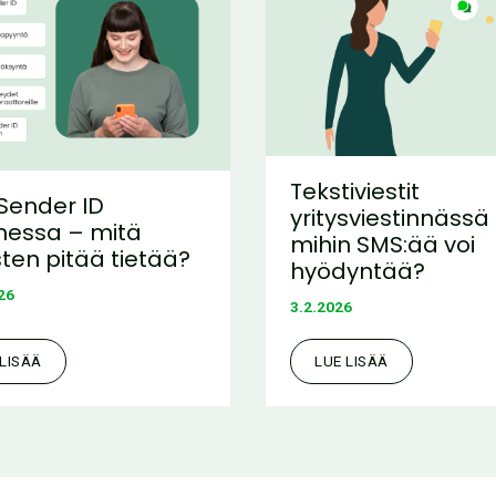
Tekstiviestit
Sender ID
yritysviestinnässä
essa – mitä
mihin SMS:ää voi
sten pitää tietää?
hyödyntää?
26
3.2.2026
 LISÄÄ
LUE LISÄÄ