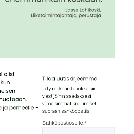
 olisi
Tilaa uutiskirjeemme
 kun
Liity mukaan tehokkaisiin
meisen
viestijöihin saadaksesi
 muotoaan.
viimeisimmät kuulumiset
 ja perheelle –
suoraan sähköpostiisi.