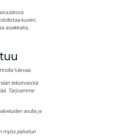
vaisuudessa
llistaa kuvien,
a asiakkaita,
stuu
nnolla tulevaa.
än tekstiviestiä
ntää. Tarjoamme
alveluiden avulla ja
n myös palvelun