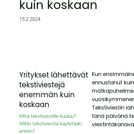
kuin koskaan
15.2.2024
Yritykset lähettävät
Kun ensimmäinen 
ennustanut kuink
tekstiviestejä
matkapuhelimet y
enemmän kuin
vuosikymmenen a
koskaan
Tekstiviestin lä
tänä päivänä tek
Mitä tekstiviestille kuuluu?
Mihin tekstiviestiä käytetään
viestintäkanava
eniten?