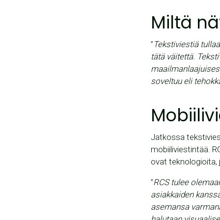
Miltä nä
”
Tekstiviestiä tull
tätä väitettä. Teks
maailmanlaajuisesti
soveltuu eli tehokk
Mobiiliv
Jatkossa tekstivies
mobiiliviestintää.
ovat teknologioita
”
RCS tulee olemaan
asiakkaiden kanssa
asemansa varmana j
halutaan visuaalise