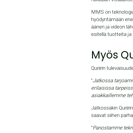
MMS on teknologia,
hyödyntämään enem
äänen ja videon lä
esitellä tuotteita j
Myös Qur
Quriirin tulevaisuu
”
Jatkossa tarjoamm
erilaisissa tarpei
asiakkaillemme teho
Jatkossakin Quriiri
saavat siihen parh
”
Panostamme teknis