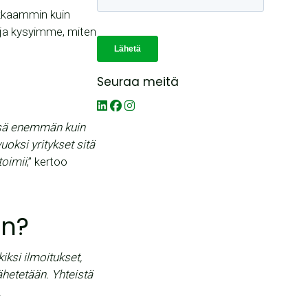
okkaammin kuin
ja kysyimme, miten
Seuraa meitä
ässä enemmän kuin
uoksi yritykset sitä
toimii
,” kertoo
en?
iksi ilmoitukset,
ähetetään. Yhteistä
.