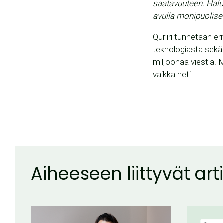
saatavuuteen. Halua
avulla monipuolises
Quriiri tunnetaan er
teknologiasta sekä 
miljoonaa viestiä. M
vaikka heti.
Aiheeseen liittyvät arti