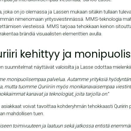
 joka on jo olemassa ja Lassen mukaan sitäkin tullaan tule
män nimenomaan yritysviestinnässä. MMS-teknologia mahdo
hettämisen viesteissä. MMS tarjoaa tehokkaan keinon sitoutta
a rakentaa brändiä visuaalisten elementtien avulla.
iiri kehittyy ja monipuoli
den suunnitelmat näyttävät valoisilta ja Lasse odottaa mielenkii
e monipuolisempaa palvelua. Autamme yrityksiä hyödyntämä
ssa, mutta tuomme Quriiriin myös monikanavaisempaa viesti
kkaimmat kanavat ja teknologiat, joita tarjolla on
.”
n asiakkaat voivat tavoittaa kohderyhmän tehokkaasti Quriirin p
aan mahdollisen tuen.
een toimivuuteen ja laatuun sekä jatkossa entistä enemmä