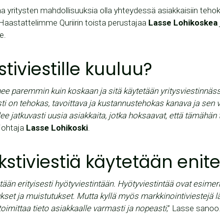
aa yritysten mahdollisuuksia olla yhteydessä asiakkaisiin teh
aastattelimme Quriirin toista perustajaa
Lasse Lohikoskea
e.
stiviestille kuuluu?
enee paremmin kuin koskaan ja sitä käytetään yritysviestinn
ti on tehokas, tavoittava ja kustannustehokas kanava ja sen v
ulee jatkuvasti uusia asiakkaita, jotka hoksaavat, että tämähän 
ajohtaja
Lasse Lohikoski
.
kstiviestiä käytetään enit
tään erityisesti hyötyviestintään. Hyötyviestintää ovat esimerk
ukset ja muistutukset. Mutta kyllä myös markkinointiviestejä l
 toimittaa tieto asiakkaalle varmasti ja nopeasti
,” Lasse sanoo