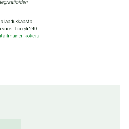
ntegraatioiden
a ja laadukkaasta
vuosittain yli 240
ita ilmainen kokeilu