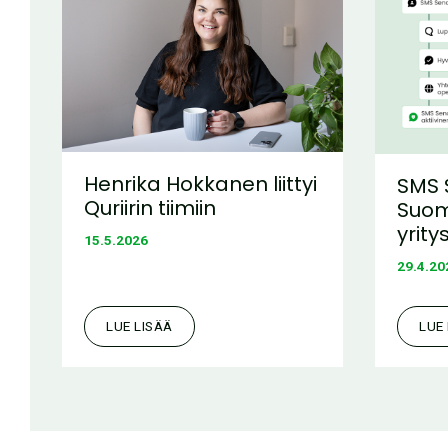
Henrika Hokkanen liittyi
SMS 
Quriirin tiimiin
Suom
yrity
15.5.2026
29.4.20
LUE LISÄÄ
LUE