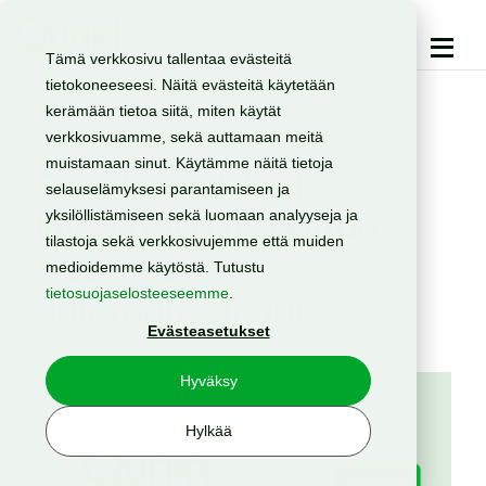
Tämä verkkosivu tallentaa evästeitä
tietokoneeseesi. Näitä evästeitä käytetään
kerämään tietoa siitä, miten käytät
verkkosivuamme, sekä auttamaan meitä
Integraatiot
SMS
muistamaan sinut. Käytämme näitä tietoja
Quriirin uusi Zapier -
selauselämyksesi parantamiseen ja
integraatio helpottaa
yksilöllistämiseen sekä luomaan analyyseja ja
tilastoja sekä verkkosivujemme että muiden
viestinnän
medioidemme käytöstä. Tutustu
tietosuojaselosteeseemme
.
automatisointia!
Evästeasetukset
6.5.2024
Hyväksy
Hylkää