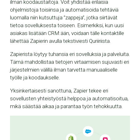
ilman koodaustaitoja. Voit yhdistää erilaisia
ohjelmistoja toisiinsa ja automatisoida tehtäviä
luomalla niin kutsuttuja ”zappeja”, jotka siirtävät
tietoa sovelluksesta toiseen. Esimerkiksi, kun uusi
asiakas lisätään CRM:ään, voidaan tälle kontaktille
lähettää Zapierin avulla tekstiviesti Quriiriista.
Zapierista löytyy tuhansia eri sovelluksia ja palveluita.
Tämä mahdollistaa tietojen virtaamisen sujuvasti eri
järjestelmien välillä ilman tarvetta manuaaliselle
työlle ja koodaukselle.
Yksinkertaisesti sanottuna, Zapier tekee eri
sovellusten yhteistyöstä helppoa ja automatisoitua,
mikä säästää aikaa ja parantaa työn tehokkuutta.