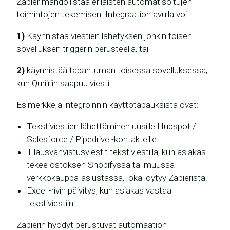
Zapier mahdollistaa erilaisten automatisoitujen
toimintojen tekemisen. Integraation avulla voi:
1)
Käynnistää viestien lähetyksen jonkin toisen
sovelluksen triggerin perusteella, tai
2)
käynnistää tapahtuman toisessa sovelluksessa,
kun Quriiriin saapuu viesti.
Esimerkkejä integroinnin käyttötapauksista ovat:
Tekstiviestien lähettäminen uusille Hubspot /
Salesforce / Pipedrive -kontakteille
Tilausvahvistusviestit tekstiviestillä, kun asiakas
tekee ostoksen Shopifyssa tai muussa
verkkokauppa-aslustassa, joka löytyy Zapierista.
Excel -rivin päivitys, kun asiakas vastaa
tekstiviestiin.
Zapierin hyödyt perustuvat automaation