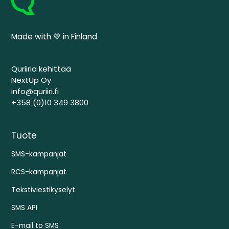
Made with 💚 in Finland
Quriiria kehittää
NextUp Oy
info@quriiri.fi
+358 (0)10 349 3800
Tuote
SMS-kampanjat
RCS-kampanjat
Tekstiviestikyselyt
SMS API
E-mail to SMS