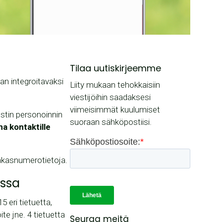
Tilaa uutiskirjeemme
nan integroitavaksi
Liity mukaan tehokkaisiin
viestijöihin saadaksesi
viimeisimmät kuulumiset
iestin personoinnin
suoraan sähköpostiisi.
a kontaktille
iakasnumerotietoja.
assa
15 eri tietuetta,
te jne. 4 tietuetta
Seuraa meitä