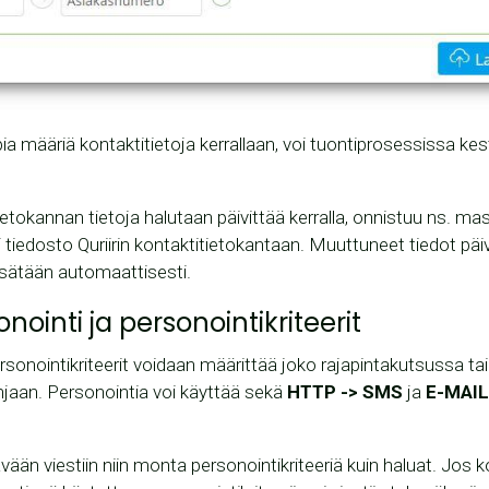
a määriä kontaktitietoja kerrallaan, voi tuontiprosessissa ke
etokannan tietoja halutaan päivittää kerralla, onnistuu ns. m
i tiedosto Quriirin kontaktitietokantaan. Muuttuneet tiedot päi
lisätään automaattisesti.
onointi ja personointikriteerit
personointikriteerit voidaan määrittää joko rajapintakutsussa ta
ohjaan. Personointia voi käyttää sekä
HTTP -> SMS
ja
E-MAIL
ävään viestiin niin monta personointikriteeriä kuin haluat. Jos ko