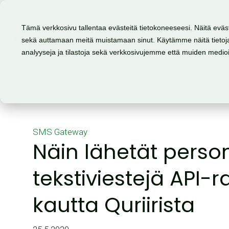
Lähettäjätunnuksen luvitus ja suojaus →
Tämä verkkosivu tallentaa evästeitä tietokoneeseesi. Näitä eväs
sekä auttamaan meitä muistamaan sinut. Käytämme näitä tietoja
Tuote
Mahdollisuudet
analyyseja ja tilastoja sekä verkkosivujemme että muiden medi
SMS Gateway
Näin lähetät perso
tekstiviestejä API-
kautta Quriirista