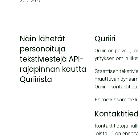
25.5.2020
Näin lähetät
Quriiri
personoituja
Quriiri on palvelu, 
tekstiviestejä API-
yrityksen omiin lii
rajapinnan kautta
Staattisen tekstivie
Quriirista
muuttuvan dynaami
Quriirin kontaktiti
Esimerkissämme luo
Kontaktitied
Kontaktitietoja hall
joista 11 on ennalt