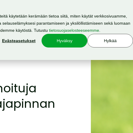
teitä käytetään kerämään tietoa siitä, miten käytät verkkosivuamme,
 selauselämyksesi parantamiseen ja yksilöllistämiseen sekä luomaan
Resurssit
Hinnasto
Meistä
oidemme käytöstä. Tutustu
tietosuojaselosteeseemme
.
Evästeasetukset
Hyväksy
Hylkää
noituja
rajapinnan