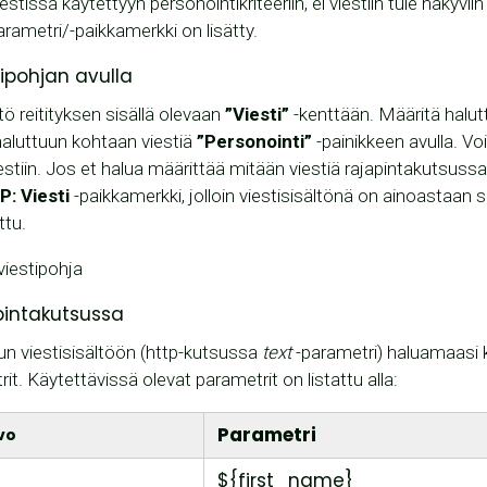
iestissä käytettyyn personointikriteeriin, ei viestiin tule näkyvi
rametri/-paikkamerkki on lisätty.
tipohjan avulla
ltö reitityksen sisällä olevaan
”Viesti”
-kenttään. Määritä halut
 haluttuun kohtaan viestiä
”Personointi”
-painikkeen avulla. V
estiin. Jos et halua määrittää mitään viestiä rajapintakutsussa
: Viesti
-paikkamerkki, jolloin viestisisältönä on ainoastaan se
ttu.
pintakutsussa
un viestisisältöön (http-kutsussa
text
-parametri) haluamaasi k
it. Käytettävissä olevat parametrit on listattu alla:
Parametri
vo
${first_name}