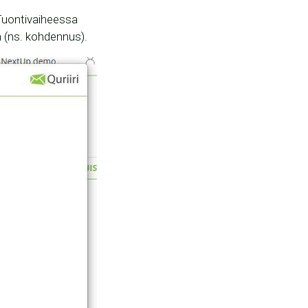
 Tuontivaiheessa
n (ns. kohdennus).