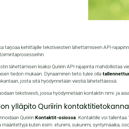
joka tarjoaa kehittäjille tekstiviestien lähettämiseen API-rajapin
ketoimintaprosesseihin.
stin lähettämisen lisäksi Quriirin API-rajapinta mahdollistaa v
sen tiedon mukaan. Dynaaminen tieto tulee olla
tallennettun
etokantaan, josta sitä hyödynnetään viestiä lähetettäessä.
daan tekstiviesti, jossa hyödynnetään kontaktin nimi- ja as
on ylläpito Quriirin kontaktitietokann
innoidaan Quriirin
Kontaktit-osiossa
. Kontaktille voi tallentaa 
a määritettyjä kuten esim. etunimi, sukunimi, syntymäaika, osoi