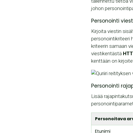
tallennettu tietoa v
johon personointipa
Personointi vies
Kirjoita viestin sisä
personointikriteeri
kriteerin samaan vi
viestikentästä
HTTP
kenttään on kirjoite
Personointi raja
Lisää rajapintakuts
personointiparametr
Personoitava ar
Etunimi