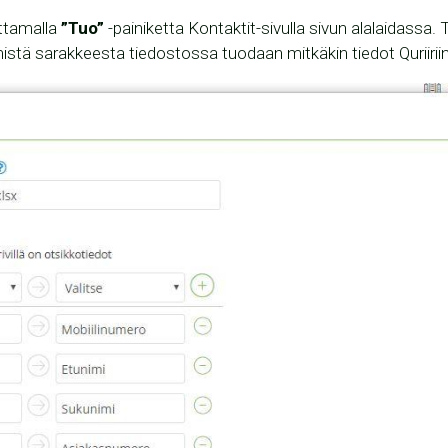
ttamalla
”Tuo”
-painiketta Kontaktit-sivulla sivun alalaidassa.
mistä sarakkeesta tiedostossa tuodaan mitkäkin tiedot Quriirii