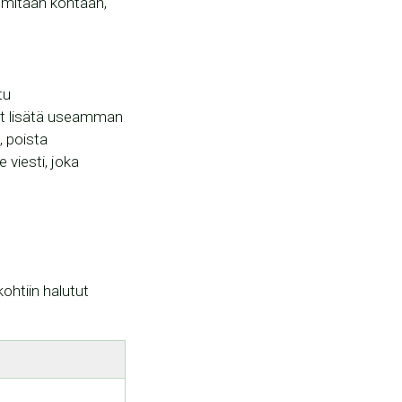
in mitään kohtaan,
tu
oit lisätä useamman
, poista
 viesti, joka
ohtiin halutut