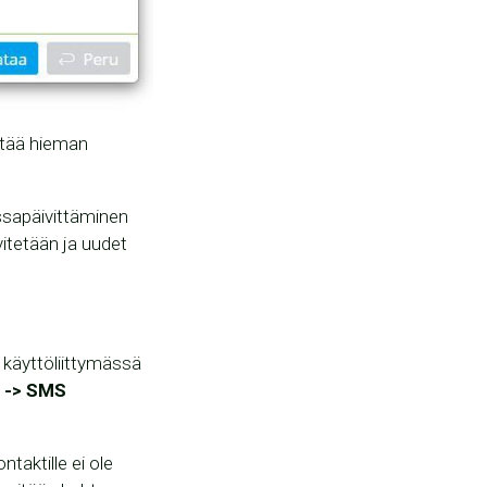
stää hieman
assapäivittäminen
vitetään ja uudet
i käyttöliittymässä
 -> SMS
ntaktille ei ole