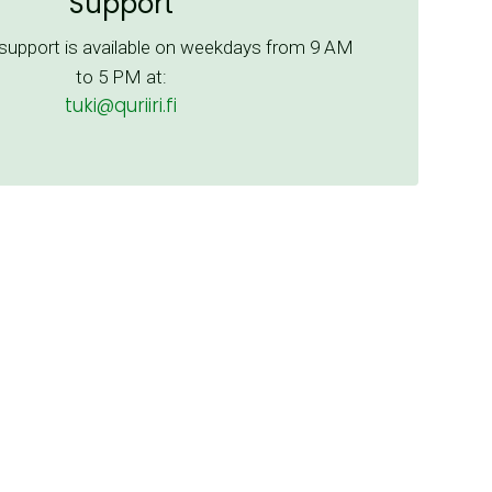
Support
 support is available on weekdays from 9 AM
to 5 PM at:
tuki@quriiri.fi