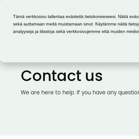
Lähettäjätunnuksen luvitus ja suojaus →
Tämä verkkosivu tallentaa evästeitä tietokoneeseesi. Näitä eväs
sekä auttamaan meitä muistamaan sinut. Käytämme näitä tietoja
Tuote
Mahdollisuudet
analyyseja ja tilastoja sekä verkkosivujemme että muiden medi
Contact us
We are here to help. If you have any questions