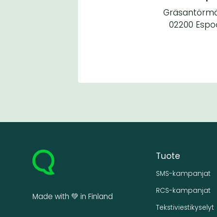
Gräsantörmä
02200 Espo
Tuote
SMS-kampanjat
RCS-kampanjat
Made with 💚 in Finland
Tekstiviestikyselyt