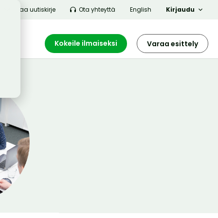
Tilaa uutiskirje
Ota yhteyttä
English
Kirjaudu
Kokeile ilmaiseksi
Varaa esittely