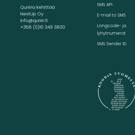
SMS API
Quriiria kehittää
NextUp Oy
E-mail to SMS
info@quriiri.fi
Longcode- ja
+358 (0)10 349 3800
lyhytnumerot
SMS Sender ID