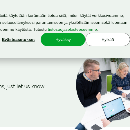
teitä käytetään kerämään tietoa siitä, miten käytät verkkosivuamme,
 selauselämyksesi parantamiseen ja yksilöllistämiseen sekä luomaan
Resurssit
Hinnasto
Meistä
oidemme käytöstä. Tutustu
tietosuojaselosteeseemme
.
Evästeasetukset
Hyväksy
Hylkää
, just let us know.