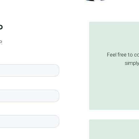
?
P.
Feel free to c
simply