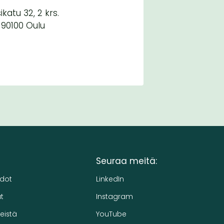
ikatu 32, 2 krs.
90100 Oulu
Seuraa meitä:
edot
LinkedIn
t
Instagram
eistä
YouTube