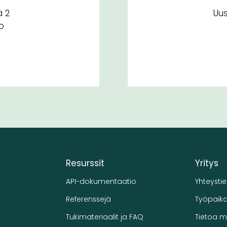
 2
Uus
o
Resurssit
Yritys
API-dokumentaatio
Yhteysti
Referenssejä
Työpaika
Tukimateriaalit ja FAQ
Tietoa m