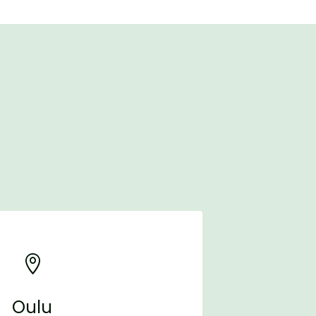

Oulu