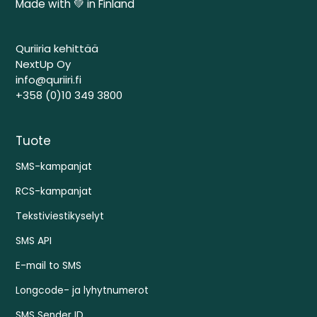
Made with 💚 in Finland
Quriiria kehittää
NextUp Oy
info@quriiri.fi
+358 (0)10 349 3800
Tuote
SMS-kampanjat
RCS-kampanjat
Tekstiviestikyselyt
SMS API
E-mail to SMS
Longcode- ja lyhytnumerot
SMS Sender ID