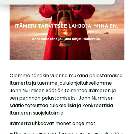
Olemme tänäkin vuonna mukana pelastamassa
Itämerta ja tuemme joululahjoituksellamme
John Nurmisen Säätiön toimintaa Itämeren ja
sen perinnön pelastamiseksi. John Nurmisen
säätiö toteuttaa tuloksellisia ja konkreettisia
Itämeren suojelutoimia.
Itämerta uhkaavat monet ongelmat:
– Rehevöityminen on Itämeren suurimpia uhkia. Sen