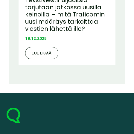
Tekstiviestihuijauksia
torjutaan jatkossa uusilla
keinoilla – mitä Traficomin
uusi määräys tarkoittaa
viestien lähettäjille?
18.12.2025
LUE LISÄÄ