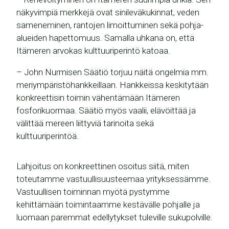
näkyvimpiä merkkejä ovat sinileväkukinnat, veden
sameneminen, rantojen limoittuminen sekä pohja-
alueiden hapettomuus. Samalla uhkana on, että
Itämeren arvokas kulttuuriperintö katoaa.
– John Nurmisen Säätiö torjuu näitä ongelmia mm.
meriympäristöhankkeillaan. Hankkeissa keskitytään
konkreettisin toimin vähentämään Itämeren
fosforikuormaa. Säätiö myös vaalii, elävöittää ja
välittää mereen liittyviä tarinoita sekä
kulttuuriperintöä.
Lahjoitus on konkreettinen osoitus siitä, miten
toteutamme vastuullisuusteemaa yrityksessämme.
Vastuullisen toiminnan myötä pystymme
kehittämään toimintaamme kestävälle pohjalle ja
luomaan paremmat edellytykset tuleville sukupolville.