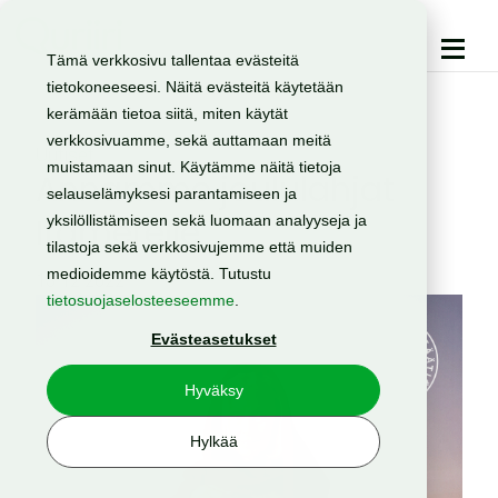
Tämä verkkosivu tallentaa evästeitä
tietokoneeseesi. Näitä evästeitä käytetään
kerämään tietoa siitä, miten käytät
verkkosivuamme, sekä auttamaan meitä
Uutiset
muistamaan sinut. Käytämme näitä tietoja
Annamme joululahjat
selauselämyksesi parantamiseen ja
Itämerelle
yksilöllistämiseen sekä luomaan analyyseja ja
tilastoja sekä verkkosivujemme että muiden
medioidemme käytöstä. Tutustu
13.12.2022
tietosuojaselosteeseemme
.
Evästeasetukset
Hyväksy
Hylkää