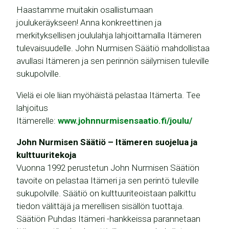
Haastamme muitakin osallistumaan
joulukeräykseen! Anna konkreettinen ja
merkityksellisen joululahja lahjoittamalla Itämeren
tulevaisuudelle. John Nurmisen Säätiö mahdollistaa
avullasi Itämeren ja sen perinnön säilymisen tuleville
sukupolville.
Vielä ei ole liian myöhäistä pelastaa Itämerta. Tee
lahjoitus
Itämerelle:
www.johnnurmisensaatio.fi/joulu/
John Nurmisen Säätiö – Itämeren suojelua ja
kulttuuritekoja
Vuonna 1992 perustetun John Nurmisen Säätiön
tavoite on pelastaa Itämeri ja sen perintö tuleville
sukupolville. Säätiö on kulttuuriteoistaan palkittu
tiedon välittäjä ja merellisen sisällön tuottaja.
Säätiön Puhdas Itämeri -hankkeissa parannetaan